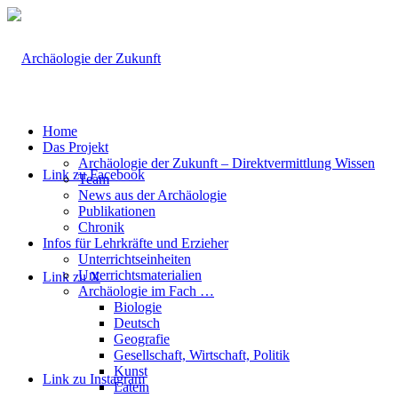
Home
Das Projekt
Archäologie der Zukunft – Direktvermittlung Wissen
Link zu Facebook
Team
News aus der Archäologie
Publikationen
Chronik
Infos für Lehrkräfte und Erzieher
Unterrichtseinheiten
Unterrichtsmaterialien
Link zu X
Archäologie im Fach …
Biologie
Deutsch
Geografie
Gesellschaft, Wirtschaft, Politik
Kunst
Link zu Instagram
Latein