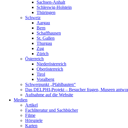
Sachsen-Anhalt
Schleswig-Holstein
Thüringen
Schweiz
Aargau
Bern
Schaffhausen
St. Gallen
Thurgau
Zug
Zürich
Österreich
Niederösterreich
Oberösterreich
Tirol
Voralberg
Schwerpunkt „Pfahlbauten“
Das DELPHI-Projekt – Besucher fragen, Museen antwor
Aufnahme auf die Website
Medien
Artikel
Fachliteratur und Sachbücher
Filme
Hörspiele
Karten