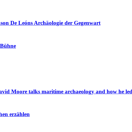
ason De Leóns Archäologie der Gegenwart
k-Bühne
vid Moore talks maritime archaeology and how he led t
hen erzählen