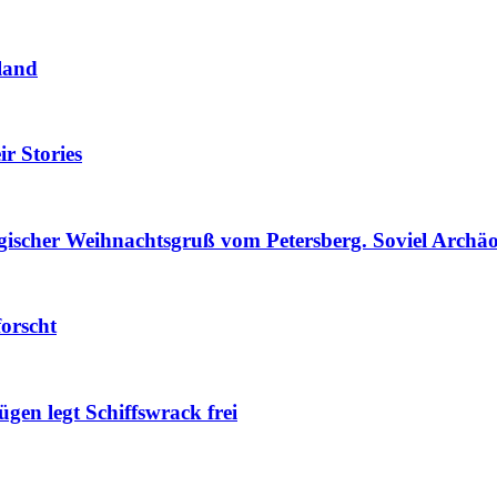
land
r Stories
ischer Weihnachtsgruß vom Petersberg. Soviel Archäo
forscht
gen legt Schiffswrack frei