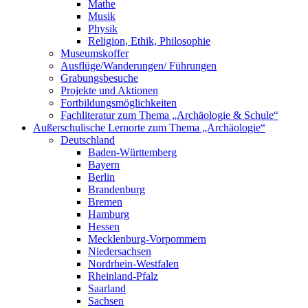
Mathe
Musik
Physik
Religion, Ethik, Philosophie
Museumskoffer
Ausflüge/Wanderungen/ Führungen
Grabungsbesuche
Projekte und Aktionen
Fortbildungsmöglichkeiten
Fachliteratur zum Thema „Archäologie & Schule“
Außerschulische Lernorte zum Thema „Archäologie“
Deutschland
Baden-Württemberg
Bayern
Berlin
Brandenburg
Bremen
Hamburg
Hessen
Mecklenburg-Vorpommern
Niedersachsen
Nordrhein-Westfalen
Rheinland-Pfalz
Saarland
Sachsen