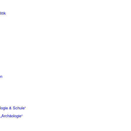
itik
en
logie & Schule“
„Archäologie“