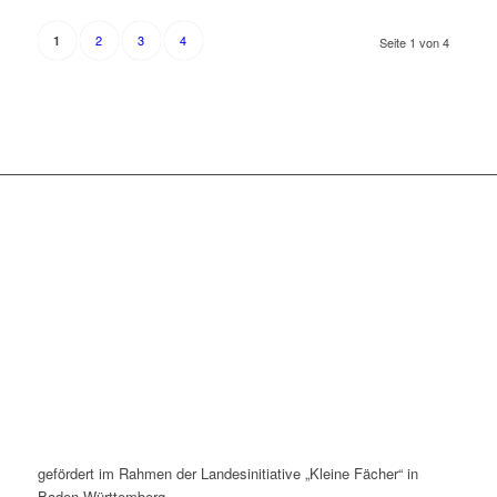
2
3
4
1
Seite 1 von 4
gefördert im Rahmen der Landesinitiative „Kleine Fächer“ in
Baden-Württemberg