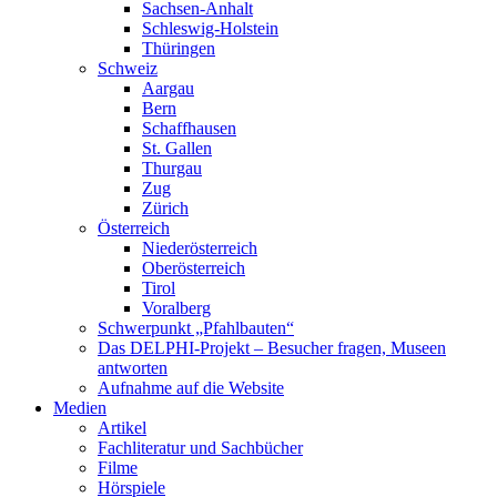
Sachsen-Anhalt
Schleswig-Holstein
Thüringen
Schweiz
Aargau
Bern
Schaffhausen
St. Gallen
Thurgau
Zug
Zürich
Österreich
Niederösterreich
Oberösterreich
Tirol
Voralberg
Schwerpunkt „Pfahlbauten“
Das DELPHI-Projekt – Besucher fragen, Museen
antworten
Aufnahme auf die Website
Medien
Artikel
Fachliteratur und Sachbücher
Filme
Hörspiele