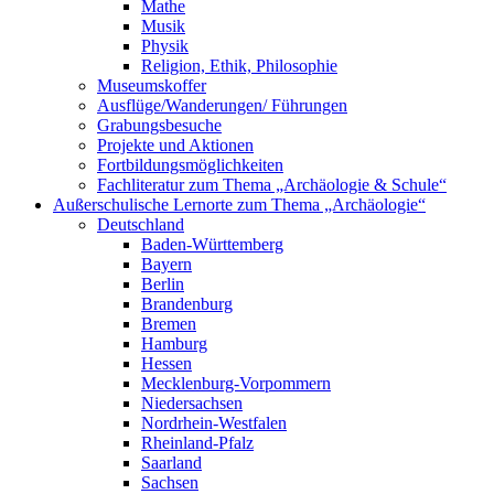
Mathe
Musik
Physik
Religion, Ethik, Philosophie
Museumskoffer
Ausflüge/Wanderungen/ Führungen
Grabungsbesuche
Projekte und Aktionen
Fortbildungsmöglichkeiten
Fachliteratur zum Thema „Archäologie & Schule“
Außerschulische Lernorte zum Thema „Archäologie“
Deutschland
Baden-Württemberg
Bayern
Berlin
Brandenburg
Bremen
Hamburg
Hessen
Mecklenburg-Vorpommern
Niedersachsen
Nordrhein-Westfalen
Rheinland-Pfalz
Saarland
Sachsen