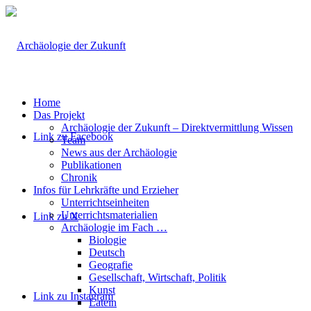
Home
Das Projekt
Archäologie der Zukunft – Direktvermittlung Wissen
Link zu Facebook
Team
News aus der Archäologie
Publikationen
Chronik
Infos für Lehrkräfte und Erzieher
Unterrichtseinheiten
Unterrichtsmaterialien
Link zu X
Archäologie im Fach …
Biologie
Deutsch
Geografie
Gesellschaft, Wirtschaft, Politik
Kunst
Link zu Instagram
Latein