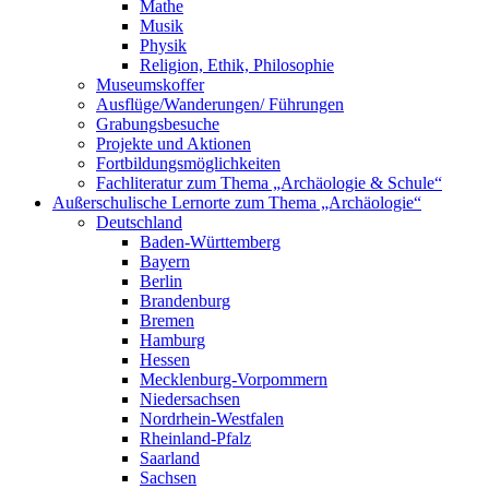
Mathe
Musik
Physik
Religion, Ethik, Philosophie
Museumskoffer
Ausflüge/Wanderungen/ Führungen
Grabungsbesuche
Projekte und Aktionen
Fortbildungsmöglichkeiten
Fachliteratur zum Thema „Archäologie & Schule“
Außerschulische Lernorte zum Thema „Archäologie“
Deutschland
Baden-Württemberg
Bayern
Berlin
Brandenburg
Bremen
Hamburg
Hessen
Mecklenburg-Vorpommern
Niedersachsen
Nordrhein-Westfalen
Rheinland-Pfalz
Saarland
Sachsen