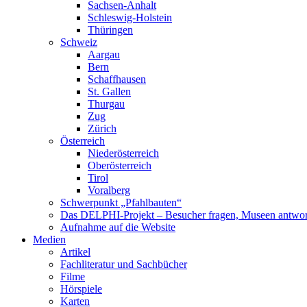
Sachsen-Anhalt
Schleswig-Holstein
Thüringen
Schweiz
Aargau
Bern
Schaffhausen
St. Gallen
Thurgau
Zug
Zürich
Österreich
Niederösterreich
Oberösterreich
Tirol
Voralberg
Schwerpunkt „Pfahlbauten“
Das DELPHI-Projekt – Besucher fragen, Museen antwor
Aufnahme auf die Website
Medien
Artikel
Fachliteratur und Sachbücher
Filme
Hörspiele
Karten