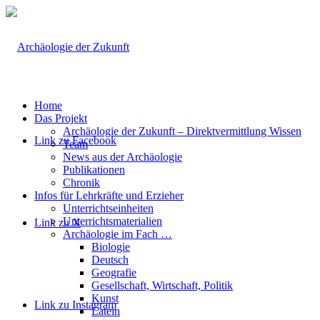
Home
Das Projekt
Archäologie der Zukunft – Direktvermittlung Wissen
Link zu Facebook
Team
News aus der Archäologie
Publikationen
Chronik
Infos für Lehrkräfte und Erzieher
Unterrichtseinheiten
Unterrichtsmaterialien
Link zu X
Archäologie im Fach …
Biologie
Deutsch
Geografie
Gesellschaft, Wirtschaft, Politik
Kunst
Link zu Instagram
Latein