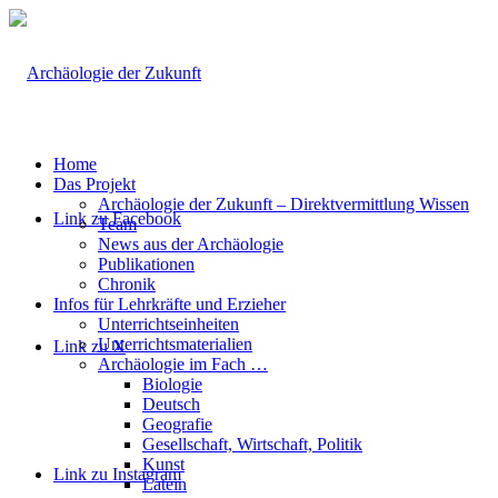
Home
Das Projekt
Archäologie der Zukunft – Direktvermittlung Wissen
Link zu Facebook
Team
News aus der Archäologie
Publikationen
Chronik
Infos für Lehrkräfte und Erzieher
Unterrichtseinheiten
Unterrichtsmaterialien
Link zu X
Archäologie im Fach …
Biologie
Deutsch
Geografie
Gesellschaft, Wirtschaft, Politik
Kunst
Link zu Instagram
Latein