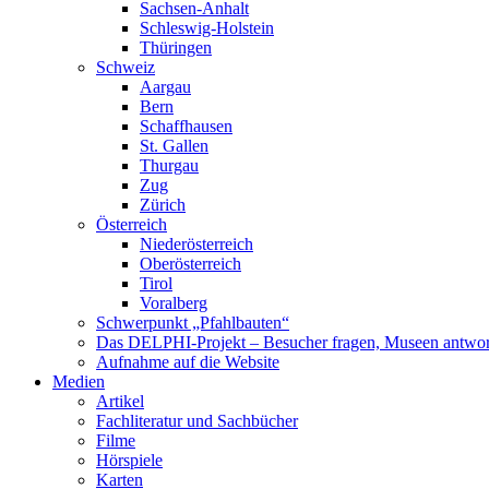
Sachsen-Anhalt
Schleswig-Holstein
Thüringen
Schweiz
Aargau
Bern
Schaffhausen
St. Gallen
Thurgau
Zug
Zürich
Österreich
Niederösterreich
Oberösterreich
Tirol
Voralberg
Schwerpunkt „Pfahlbauten“
Das DELPHI-Projekt – Besucher fragen, Museen antwor
Aufnahme auf die Website
Medien
Artikel
Fachliteratur und Sachbücher
Filme
Hörspiele
Karten