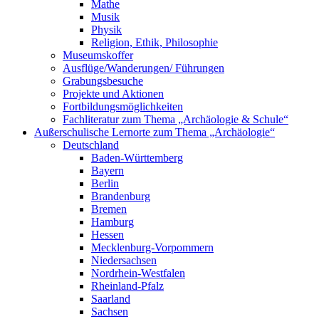
Mathe
Musik
Physik
Religion, Ethik, Philosophie
Museumskoffer
Ausflüge/Wanderungen/ Führungen
Grabungsbesuche
Projekte und Aktionen
Fortbildungsmöglichkeiten
Fachliteratur zum Thema „Archäologie & Schule“
Außerschulische Lernorte zum Thema „Archäologie“
Deutschland
Baden-Württemberg
Bayern
Berlin
Brandenburg
Bremen
Hamburg
Hessen
Mecklenburg-Vorpommern
Niedersachsen
Nordrhein-Westfalen
Rheinland-Pfalz
Saarland
Sachsen