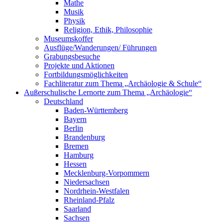
Mathe
Musik
Physik
Religion, Ethik, Philosophie
Museumskoffer
Ausflüge/Wanderungen/ Führungen
Grabungsbesuche
Projekte und Aktionen
Fortbildungsmöglichkeiten
Fachliteratur zum Thema „Archäologie & Schule“
Außerschulische Lernorte zum Thema „Archäologie“
Deutschland
Baden-Württemberg
Bayern
Berlin
Brandenburg
Bremen
Hamburg
Hessen
Mecklenburg-Vorpommern
Niedersachsen
Nordrhein-Westfalen
Rheinland-Pfalz
Saarland
Sachsen