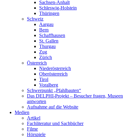
Sachsen-Anhalt
Schleswig-Holstein
Thüringen
Schweiz
Aargau
Bern
Schaffhausen
St. Gallen
Thurgau
Zug
Zürich
Österreich
Niederösterreich
Oberösterreich
Tirol
Voralberg
Schwerpunkt „Pfahlbauten“
Das DELPHI-Projekt – Besucher fragen, Museen
antworten
Aufnahme auf die Website
Medien
Artikel
Fachliteratur und Sachbücher
Filme
Hörspiele