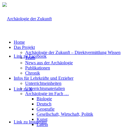
Home
Das Projekt
Archäologie der Zukunft – Direktvermittlung Wissen
Link zu Facebook
Team
News aus der Archäologie
Publikationen
Chronik
Infos für Lehrkräfte und Erzieher
Unterrichtseinheiten
Unterrichtsmaterialien
Link zu X
Archäologie im Fach …
Biologie
Deutsch
Geografie
Gesellschaft, Wirtschaft, Politik
Kunst
Link zu Instagram
Latein