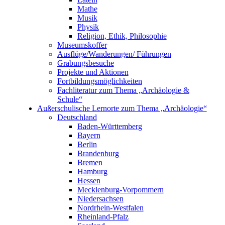
Mathe
Musik
Physik
Religion, Ethik, Philosophie
Museumskoffer
Ausflüge/Wanderungen/ Führungen
Grabungsbesuche
Projekte und Aktionen
Fortbildungsmöglichkeiten
Fachliteratur zum Thema „Archäologie &
Schule“
Außerschulische Lernorte zum Thema „Archäologie“
Deutschland
Baden-Württemberg
Bayern
Berlin
Brandenburg
Bremen
Hamburg
Hessen
Mecklenburg-Vorpommern
Niedersachsen
Nordrhein-Westfalen
Rheinland-Pfalz