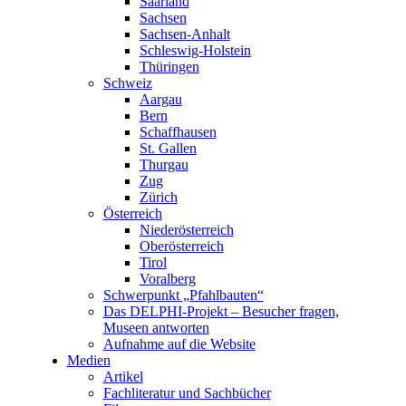
Saarland
Sachsen
Sachsen-Anhalt
Schleswig-Holstein
Thüringen
Schweiz
Aargau
Bern
Schaffhausen
St. Gallen
Thurgau
Zug
Zürich
Österreich
Niederösterreich
Oberösterreich
Tirol
Voralberg
Schwerpunkt „Pfahlbauten“
Das DELPHI-Projekt – Besucher fragen,
Museen antworten
Aufnahme auf die Website
Medien
Artikel
Fachliteratur und Sachbücher