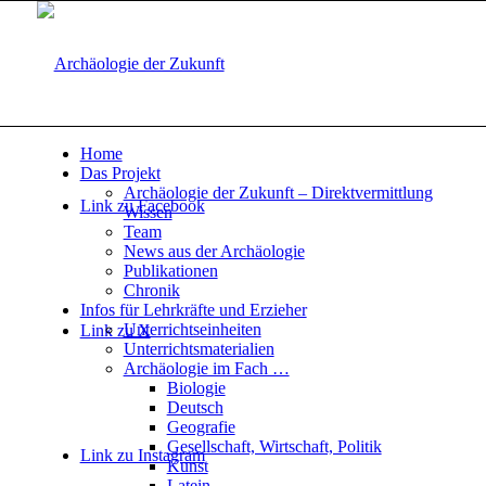
Home
Das Projekt
Archäologie der Zukunft – Direktvermittlung
Link zu Facebook
Wissen
Team
News aus der Archäologie
Publikationen
Chronik
Infos für Lehrkräfte und Erzieher
Unterrichtseinheiten
Link zu X
Unterrichtsmaterialien
Archäologie im Fach …
Biologie
Deutsch
Geografie
Gesellschaft, Wirtschaft, Politik
Link zu Instagram
Kunst
Latein