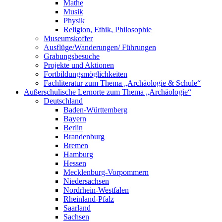
Mathe
Musik
Physik
Religion, Ethik, Philosophie
Museumskoffer
Ausflüge/Wanderungen/ Führungen
Grabungsbesuche
Projekte und Aktionen
Fortbildungsmöglichkeiten
Fachliteratur zum Thema „Archäologie & Schule“
Außerschulische Lernorte zum Thema „Archäologie“
Deutschland
Baden-Württemberg
Bayern
Berlin
Brandenburg
Bremen
Hamburg
Hessen
Mecklenburg-Vorpommern
Niedersachsen
Nordrhein-Westfalen
Rheinland-Pfalz
Saarland
Sachsen