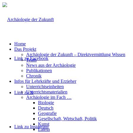
Home
Das Projekt
Archäologie der Zukunft – Direktvermittlung Wissen
Link zu Facebook
Team
News aus der Archäologie
Publikationen
Chronik
Infos für Lehrkräfte und Erzieher
Unterrichtseinheiten
Unterrichtsmaterialien
Link zu X
Archäologie im Fach …
Biologie
Deutsch
Geografie
Gesellschaft, Wirtschaft, Politik
Kunst
Link zu Instagram
Latein