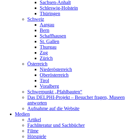
Sachsen-Anhalt
Schleswig-Holstein
Thüringen
Schweiz
Aargau
Bern
Schaffhausen
St. Gallen
Thurgau
Zug
Zürich
Österreich
Niederösterreich
Oberösterreich
Tirol
Voralberg
Schwerpunkt „Pfahlbauten“
Das DELPHI-Projekt – Besucher fragen, Museen
antworten
Aufnahme auf die Website
Medien
Artikel
Fachliteratur und Sachbücher
Filme
Hörspiele