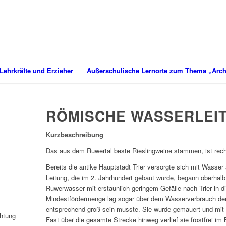
 Lehrkräfte und Erzieher
Außerschulische Lernorte zum Thema „Arch
RÖMISCHE WASSERLEI
Kurzbeschreibung
Das aus dem Ruwertal beste Rieslingweine stammen, ist rech
Bereits die antike Hauptstadt Trier versorgte sich mit Wasse
Leitung, die im 2. Jahrhundert gebaut wurde, begann oberhal
Ruwerwasser mit erstaunlich geringem Gefälle nach Trier in 
Mindestfördermenge lag sogar über dem Wasserverbrauch der h
entsprechend groß sein musste. Sie wurde gemauert und mit 
htung
Fast über die gesamte Strecke hinweg verlief sie frostfrei im