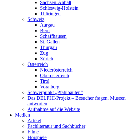
Sachsen-Anhalt
Schleswig-Holstein
Thüringen
Schweiz
Aargau
Bern
Schaffhausen
St. Gallen
Thurgau
Zug
Zürich
Österreich
Niederösterreich
Oberösterreich
Tirol
Voralberg
Schwerpunkt „Pfahlbauten“
Das DELPHI-Projekt – Besucher fragen, Museen
antworten
Aufnahme auf die Website
Medien
Artikel
Fachliteratur und Sachbücher
Filme
Hörspiele