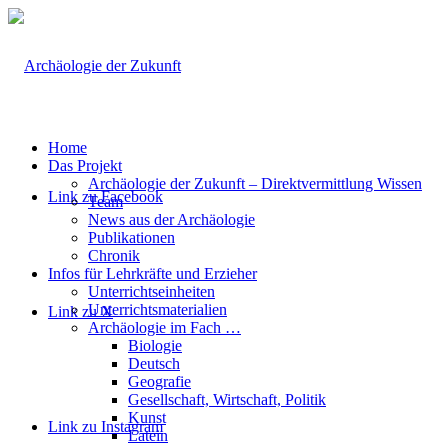
Home
Das Projekt
Archäologie der Zukunft – Direktvermittlung Wissen
Link zu Facebook
Team
News aus der Archäologie
Publikationen
Chronik
Infos für Lehrkräfte und Erzieher
Unterrichtseinheiten
Unterrichtsmaterialien
Link zu X
Archäologie im Fach …
Biologie
Deutsch
Geografie
Gesellschaft, Wirtschaft, Politik
Kunst
Link zu Instagram
Latein