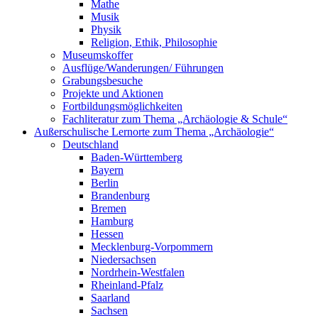
Mathe
Musik
Physik
Religion, Ethik, Philosophie
Museumskoffer
Ausflüge/Wanderungen/ Führungen
Grabungsbesuche
Projekte und Aktionen
Fortbildungsmöglichkeiten
Fachliteratur zum Thema „Archäologie & Schule“
Außerschulische Lernorte zum Thema „Archäologie“
Deutschland
Baden-Württemberg
Bayern
Berlin
Brandenburg
Bremen
Hamburg
Hessen
Mecklenburg-Vorpommern
Niedersachsen
Nordrhein-Westfalen
Rheinland-Pfalz
Saarland
Sachsen