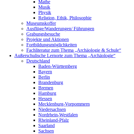
Mathe
Musik
Physik
Religion, Ethik, Philosophie
Museumskoffer
Ausflüge/Wanderungen/ Führungen
Grabungsbesuche
Projekte und Aktionen
Fortbildungsmöglichkeiten
Fachliteratur zum Thema „Archäologie & Schule“
Außerschulische Lernorte zum Thema „Archäologie“
Deutschland
Baden-Württemberg
Bayern
Berlin
Brandenburg
Bremen
Hamburg
Hessen
Mecklenburg-Vorpommern
Niedersachsen
Nordrhein-Westfalen
Rheinland-Pfalz
Saarland
Sachsen