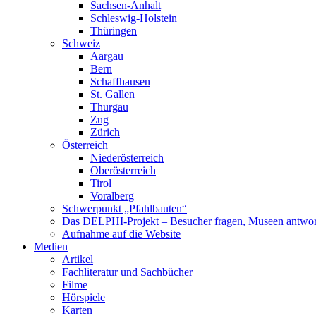
Sachsen-Anhalt
Schleswig-Holstein
Thüringen
Schweiz
Aargau
Bern
Schaffhausen
St. Gallen
Thurgau
Zug
Zürich
Österreich
Niederösterreich
Oberösterreich
Tirol
Voralberg
Schwerpunkt „Pfahlbauten“
Das DELPHI-Projekt – Besucher fragen, Museen antwor
Aufnahme auf die Website
Medien
Artikel
Fachliteratur und Sachbücher
Filme
Hörspiele
Karten