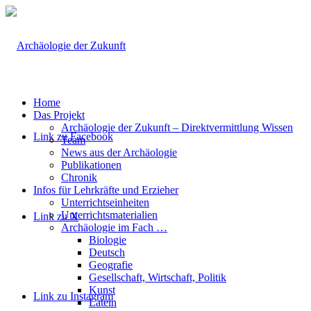
Home
Das Projekt
Archäologie der Zukunft – Direktvermittlung Wissen
Link zu Facebook
Team
News aus der Archäologie
Publikationen
Chronik
Infos für Lehrkräfte und Erzieher
Unterrichtseinheiten
Unterrichtsmaterialien
Link zu X
Archäologie im Fach …
Biologie
Deutsch
Geografie
Gesellschaft, Wirtschaft, Politik
Kunst
Link zu Instagram
Latein