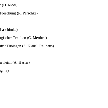
e (D. Modl)
r Forschung (R. Perschke)
. Laschimke)
gischer Textilien (C. Merthen)
ität Tübingen (S. Klaß/J. Rauhaus)
ergleich (A. Hasler)
agner)