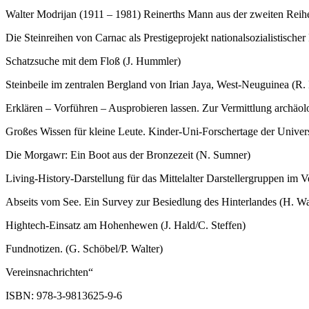
Walter Modrijan (1911 – 1981) Reinerths Mann aus der zweiten Reih
Die Steinreihen von Carnac als Prestigeprojekt nationalsozialistische
Schatzsuche mit dem Floß (J. Hummler)
Steinbeile im zentralen Bergland von Irian Jaya, West-Neuguinea (R
Erklären – Vorführen – Ausprobieren lassen. Zur Vermittlung archäolo
Großes Wissen für kleine Leute. Kinder-Uni-Forschertage der Univers
Die Morgawr: Ein Boot aus der Bronzezeit (N. Sumner)
Living-History-Darstellung für das Mittelalter Darstellergruppen im V
Abseits vom See. Ein Survey zur Besiedlung des Hinterlandes (H. W
Hightech-Einsatz am Hohenhewen (J. Hald/C. Steffen)
Fundnotizen. (G. Schöbel/P. Walter)
Vereinsnachrichten“
ISBN: 978-3-9813625-9-6