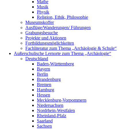
Mathe
Musik
Physik
Religion, Ethik, Philosophie
Museumskoffer
Ausflüge/Wanderungen/ Führungen
Grabungsbesuche
Projekte und Aktionen
Fortbildungsmöglichkeiten
Fachliteratur zum Thema „Archäologie & Schule“
Außerschulische Lernorte zum Thema „Archäologie“
Deutschland
Baden-Württemberg
Bayern
Berlin
Brandenburg
Bremen
Hamburg
Hessen
Mecklenburg-Vorpommern
Niedersachsen
Nordrhein-Westfalen
Rheinland-Pfalz
Saarland
Sachsen