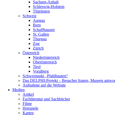
Sachsen-Anhalt
Schleswig-Holstein
Thüringen
Schweiz
Aargau
Bern
Schaffhausen
St. Gallen
Thurgau
Zug
Zürich
Österreich
Niederösterreich
Oberösterreich
Tirol
Voralberg
Schwerpunkt „Pfahlbauten“
Das DELPHI-Projekt – Besucher fragen, Museen antwor
Aufnahme auf die Website
Medien
Artikel
Fachliteratur und Sachbücher
Filme
Hörspiele
Karten