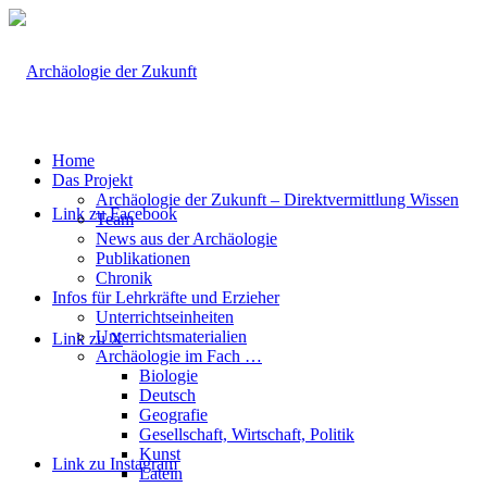
Home
Das Projekt
Archäologie der Zukunft – Direktvermittlung Wissen
Link zu Facebook
Team
News aus der Archäologie
Publikationen
Chronik
Infos für Lehrkräfte und Erzieher
Unterrichtseinheiten
Unterrichtsmaterialien
Link zu X
Archäologie im Fach …
Biologie
Deutsch
Geografie
Gesellschaft, Wirtschaft, Politik
Kunst
Link zu Instagram
Latein