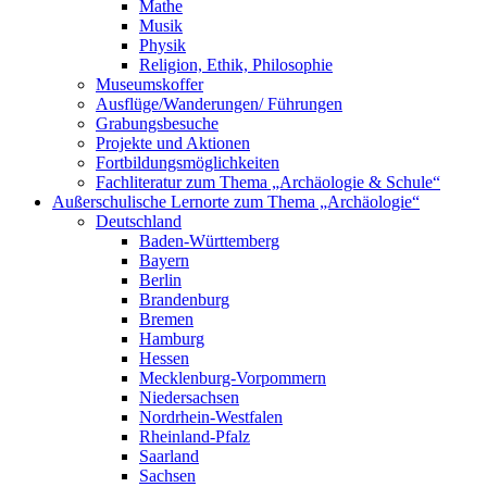
Mathe
Musik
Physik
Religion, Ethik, Philosophie
Museumskoffer
Ausflüge/Wanderungen/ Führungen
Grabungsbesuche
Projekte und Aktionen
Fortbildungsmöglichkeiten
Fachliteratur zum Thema „Archäologie & Schule“
Außerschulische Lernorte zum Thema „Archäologie“
Deutschland
Baden-Württemberg
Bayern
Berlin
Brandenburg
Bremen
Hamburg
Hessen
Mecklenburg-Vorpommern
Niedersachsen
Nordrhein-Westfalen
Rheinland-Pfalz
Saarland
Sachsen