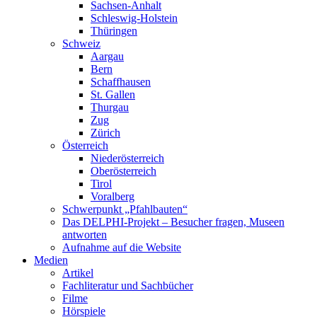
Sachsen-Anhalt
Schleswig-Holstein
Thüringen
Schweiz
Aargau
Bern
Schaffhausen
St. Gallen
Thurgau
Zug
Zürich
Österreich
Niederösterreich
Oberösterreich
Tirol
Voralberg
Schwerpunkt „Pfahlbauten“
Das DELPHI-Projekt – Besucher fragen, Museen
antworten
Aufnahme auf die Website
Medien
Artikel
Fachliteratur und Sachbücher
Filme
Hörspiele