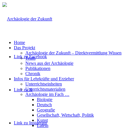
Home
Das Projekt
Archäologie der Zukunft – Direktvermittlung Wissen
Link zu Facebook
Team
News aus der Archäologie
Publikationen
Chronik
Infos für Lehrkräfte und Erzieher
Unterrichtseinheiten
Unterrichtsmaterialien
Link zu X
Archäologie im Fach …
Biologie
Deutsch
Geografie
Gesellschaft, Wirtschaft, Politik
Kunst
Link zu Instagram
Latein