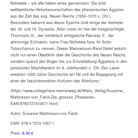
Nofretete – sie alle haben eines gemeinsam: Sie sind
weltberühmte Hinterlassenschaften des pharaonischen Ägypten
aus der Zeit des sog. Neuen Reichs (1550–1070 v. Chr.).
Besonders bekannt aus dieser Epoche sind einige der Vertreter
der 18. und 19. Dynastie. Allen voran ist hier der kriegstüchtigte
Thutmosis III., der militärisch erfolgreiche Ramses II., der
abtrünnige Echnaton, seine Frau Nofretete bzw. ihr Sohn
Tutanchamun zu nennen. Dieser Marixwissen-Band bietet jedoch
nicht nur einen Überblick über die Geschichte des Neuen Reichs,
sondern spannt den Bogen bis zur Einverleibung Ägyptens in den
persischen Machtbereich im 6. Jahrhundert v. Chr. Den Leser
erwarten 1200 Jahre Geschichte am Nil und die Begegnung mit
einer der faszinierendsten Kulturen des Altertums.“
(https://www.verlagshaus-roemerweg.de/Marix_Verlag/Susanne_
Martinssen-von_Falck-Die_grossen_Pharaonen-
EAN:9783737410571.html)
Autor: Susanne Martinssen-von Falck
EAN: 978-3-7374-1057-1
Preis:
6,00 €