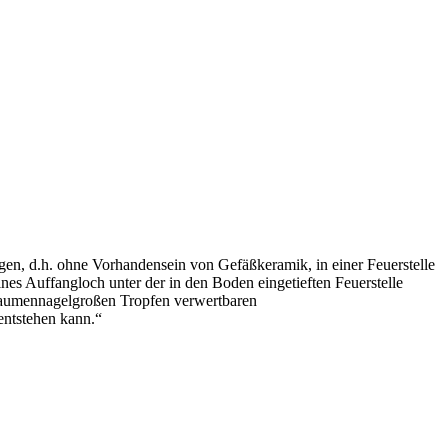
ngen, d.h. ohne Vorhandensein von Gefäßkeramik, in einer Feuerstelle
es Auffangloch unter der in den Boden eingetieften Feuerstelle
 daumennagelgroßen Tropfen verwertbaren
entstehen kann.“