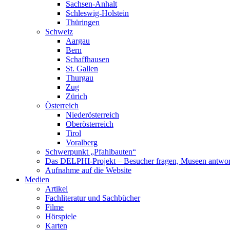
Sachsen-Anhalt
Schleswig-Holstein
Thüringen
Schweiz
Aargau
Bern
Schaffhausen
St. Gallen
Thurgau
Zug
Zürich
Österreich
Niederösterreich
Oberösterreich
Tirol
Voralberg
Schwerpunkt „Pfahlbauten“
Das DELPHI-Projekt – Besucher fragen, Museen antwor
Aufnahme auf die Website
Medien
Artikel
Fachliteratur und Sachbücher
Filme
Hörspiele
Karten