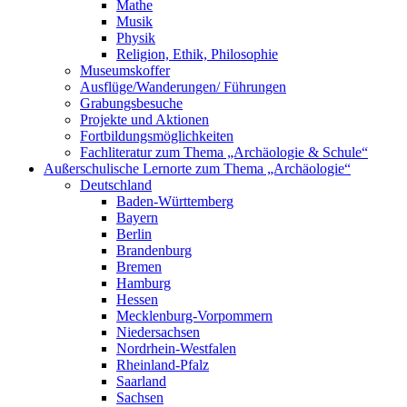
Mathe
Musik
Physik
Religion, Ethik, Philosophie
Museumskoffer
Ausflüge/Wanderungen/ Führungen
Grabungsbesuche
Projekte und Aktionen
Fortbildungsmöglichkeiten
Fachliteratur zum Thema „Archäologie & Schule“
Außerschulische Lernorte zum Thema „Archäologie“
Deutschland
Baden-Württemberg
Bayern
Berlin
Brandenburg
Bremen
Hamburg
Hessen
Mecklenburg-Vorpommern
Niedersachsen
Nordrhein-Westfalen
Rheinland-Pfalz
Saarland
Sachsen