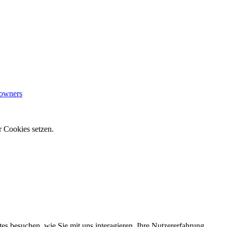
downers
r Cookies setzen.
s besuchen, wie Sie mit uns interagieren, Ihre Nutzererfahrung