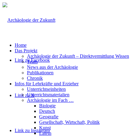
Home
Das Projekt
Archäologie der Zukunft – Direktvermittlung Wissen
Link zu Facebook
Team
News aus der Archäologie
Publikationen
Chronik
Infos für Lehrkräfte und Erzieher
Unterrichtseinheiten
Unterrichtsmaterialien
Link zu X
Archäologie im Fach …
Biologie
Deutsch
Geografie
Gesellschaft, Wirtschaft, Politik
Kunst
Link zu Instagram
Latein