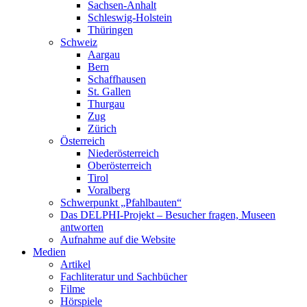
Sachsen-Anhalt
Schleswig-Holstein
Thüringen
Schweiz
Aargau
Bern
Schaffhausen
St. Gallen
Thurgau
Zug
Zürich
Österreich
Niederösterreich
Oberösterreich
Tirol
Voralberg
Schwerpunkt „Pfahlbauten“
Das DELPHI-Projekt – Besucher fragen, Museen
antworten
Aufnahme auf die Website
Medien
Artikel
Fachliteratur und Sachbücher
Filme
Hörspiele