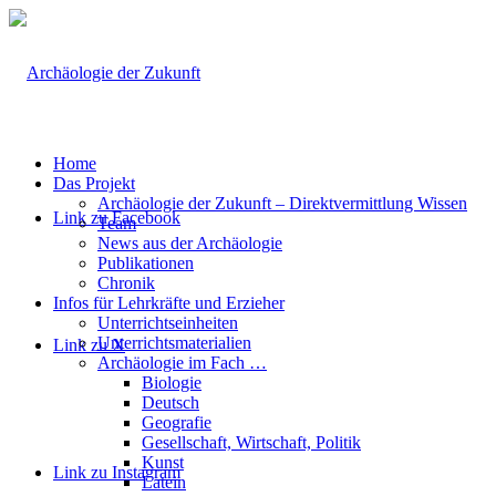
Home
Das Projekt
Archäologie der Zukunft – Direktvermittlung Wissen
Link zu Facebook
Team
News aus der Archäologie
Publikationen
Chronik
Infos für Lehrkräfte und Erzieher
Unterrichtseinheiten
Unterrichtsmaterialien
Link zu X
Archäologie im Fach …
Biologie
Deutsch
Geografie
Gesellschaft, Wirtschaft, Politik
Kunst
Link zu Instagram
Latein