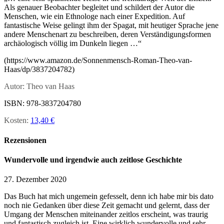
Als genauer Beobachter begleitet und schildert der Autor die
Menschen, wie ein Ethnologe nach einer Expedition. Auf
fantastische Weise gelingt ihm der Spagat, mit heutiger Sprache jene
andere Menschenart zu beschreiben, deren Verständigungsformen
archäologisch völlig im Dunkeln liegen …“
(https://www.amazon.de/Sonnenmensch-Roman-Theo-van-
Haas/dp/3837204782)
Autor:
Theo van Haas
ISBN: 978-3837204780
Kosten:
13,40 €
Rezensionen
Wundervolle und irgendwie auch zeitlose Geschichte
27. Dezember 2020
Das Buch hat mich ungemein gefesselt, denn ich habe mir bis dato
noch nie Gedanken über diese Zeit gemacht und gelernt, dass der
Umgang der Menschen miteinander zeitlos erscheint, was traurig
und fantastisch zugleich ist. Eine wirklich wundervolle und sehr