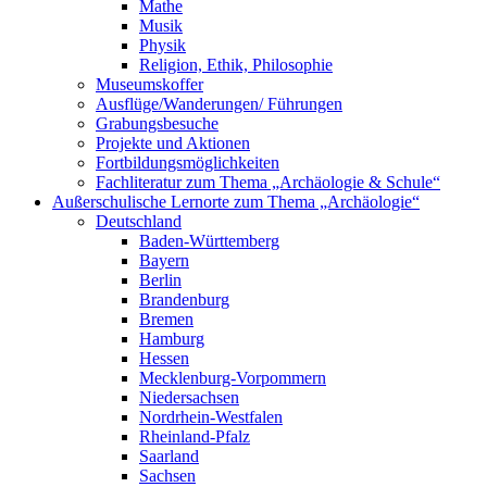
Mathe
Musik
Physik
Religion, Ethik, Philosophie
Museumskoffer
Ausflüge/Wanderungen/ Führungen
Grabungsbesuche
Projekte und Aktionen
Fortbildungsmöglichkeiten
Fachliteratur zum Thema „Archäologie & Schule“
Außerschulische Lernorte zum Thema „Archäologie“
Deutschland
Baden-Württemberg
Bayern
Berlin
Brandenburg
Bremen
Hamburg
Hessen
Mecklenburg-Vorpommern
Niedersachsen
Nordrhein-Westfalen
Rheinland-Pfalz
Saarland
Sachsen