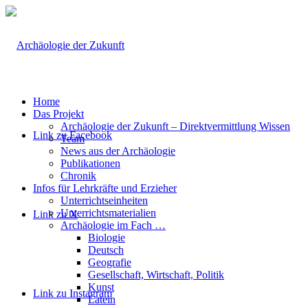
Home
Das Projekt
Archäologie der Zukunft – Direktvermittlung Wissen
Link zu Facebook
Team
News aus der Archäologie
Publikationen
Chronik
Infos für Lehrkräfte und Erzieher
Unterrichtseinheiten
Unterrichtsmaterialien
Link zu X
Archäologie im Fach …
Biologie
Deutsch
Geografie
Gesellschaft, Wirtschaft, Politik
Kunst
Link zu Instagram
Latein