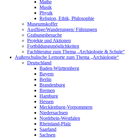
Mathe
Musik
Physik
Religion, Ethik, Philosophie
Museumskoffer
Ausflüge/Wanderungen/ Führungen
Grabungsbesuche
Projekte und Aktionen
Fortbildungsmöglichkeiten
Fachliteratur zum Thema „Archäologie & Schule“
Außerschulische Lernorte zum Thema „Archäologie“
Deutschland
Baden-Württemberg
Bayern
Berlin
Brandenburg
Bremen
Hamburg
Hessen
Mecklenburg-Vorpommern
Niedersachsen
Nordrhein-Westfalen
Rheinland-Pfalz
Saarland
Sachsen