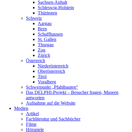
Sachsen-Anhalt
Schleswig-Holstein
Thüringen
Schweiz
Aargau
Bern
Schaffhausen
St. Gallen
Thurgau
Zug
Zürich
Österreich
Niederösterreich
Oberösterreich
Tirol
Voralberg
Schwerpunkt „Pfahlbauten“
Das DELPHI-Projekt – Besucher fragen, Museen
antworten
Aufnahme auf die Website
Medien
Artikel
Fachliteratur und Sachbücher
Filme
Hörspiele