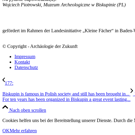
Wojciech Piotrowski, Muzeum Archeologiczne w Biskupinie (PL)
gefördert im Rahmen der Landesinitiative „Kleine Fächer“ in Baden
© Copyright - Archäologie der Zukunft
Impressum
Kontakt
Datenschutz
177:
Biskupin is famous in Polish society and still has been brought in...
For ten years has been organized in Biskupin a great event lasting...
Nach oben scrollen
Cookies helfen uns bei der Bereitstellung unserer Dienste. Durch die 
OK
Mehr erfahren