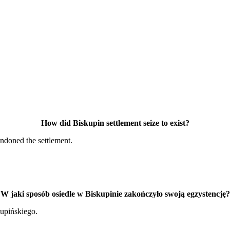
How did Biskupin settlement seize to exist?
andoned the settlement.
W jaki sposób osiedle w Biskupinie zakończyło swoją egzystencję?
upińskiego.