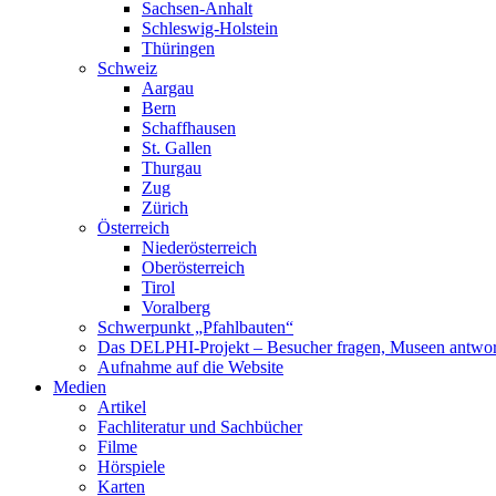
Sachsen-Anhalt
Schleswig-Holstein
Thüringen
Schweiz
Aargau
Bern
Schaffhausen
St. Gallen
Thurgau
Zug
Zürich
Österreich
Niederösterreich
Oberösterreich
Tirol
Voralberg
Schwerpunkt „Pfahlbauten“
Das DELPHI-Projekt – Besucher fragen, Museen antwor
Aufnahme auf die Website
Medien
Artikel
Fachliteratur und Sachbücher
Filme
Hörspiele
Karten