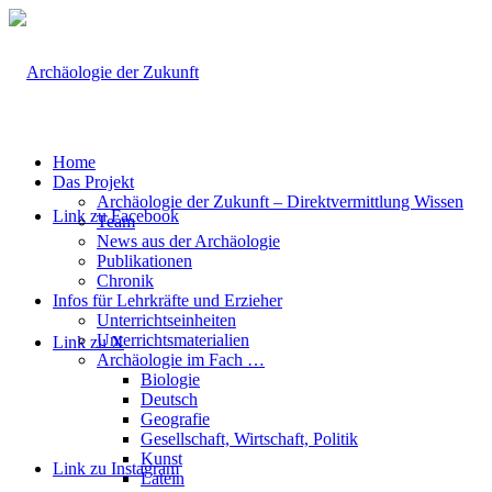
Home
Das Projekt
Archäologie der Zukunft – Direktvermittlung Wissen
Link zu Facebook
Team
News aus der Archäologie
Publikationen
Chronik
Infos für Lehrkräfte und Erzieher
Unterrichtseinheiten
Unterrichtsmaterialien
Link zu X
Archäologie im Fach …
Biologie
Deutsch
Geografie
Gesellschaft, Wirtschaft, Politik
Kunst
Link zu Instagram
Latein