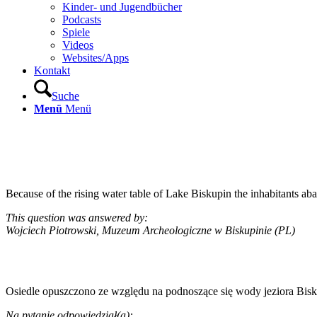
Kinder- und Jugendbücher
Podcasts
Spiele
Videos
Websites/Apps
Kontakt
Suche
Menü
Menü
Because of the rising water table of Lake Biskupin the inhabitants ab
This question was answered by:
Wojciech Piotrowski, Muzeum Archeologiczne w Biskupinie (PL)
Osiedle opuszczono ze względu na podnoszące się wody jeziora Bisk
Na pytanie odpowiedział(a):