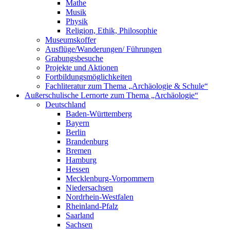
Mathe
Musik
Physik
Religion, Ethik, Philosophie
Museumskoffer
Ausflüge/Wanderungen/ Führungen
Grabungsbesuche
Projekte und Aktionen
Fortbildungsmöglichkeiten
Fachliteratur zum Thema „Archäologie & Schule“
Außerschulische Lernorte zum Thema „Archäologie“
Deutschland
Baden-Württemberg
Bayern
Berlin
Brandenburg
Bremen
Hamburg
Hessen
Mecklenburg-Vorpommern
Niedersachsen
Nordrhein-Westfalen
Rheinland-Pfalz
Saarland
Sachsen