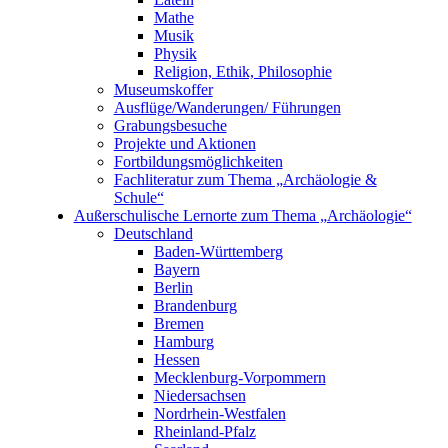
Mathe
Musik
Physik
Religion, Ethik, Philosophie
Museumskoffer
Ausflüge/Wanderungen/ Führungen
Grabungsbesuche
Projekte und Aktionen
Fortbildungsmöglichkeiten
Fachliteratur zum Thema „Archäologie &
Schule“
Außerschulische Lernorte zum Thema „Archäologie“
Deutschland
Baden-Württemberg
Bayern
Berlin
Brandenburg
Bremen
Hamburg
Hessen
Mecklenburg-Vorpommern
Niedersachsen
Nordrhein-Westfalen
Rheinland-Pfalz