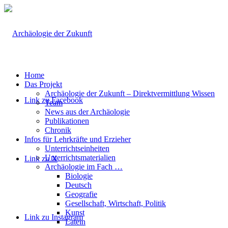
Home
Das Projekt
Archäologie der Zukunft – Direktvermittlung Wissen
Link zu Facebook
Team
News aus der Archäologie
Publikationen
Chronik
Infos für Lehrkräfte und Erzieher
Unterrichtseinheiten
Unterrichtsmaterialien
Link zu X
Archäologie im Fach …
Biologie
Deutsch
Geografie
Gesellschaft, Wirtschaft, Politik
Kunst
Link zu Instagram
Latein