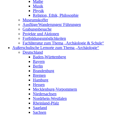
Mathe
Musik
Physik
Religion, Ethik, Philosophie
Museumskoffer
Ausflüge/Wanderungen/ Führungen
Grabungsbesuche
Projekte und Aktionen
Fortbildungsmöglichkeiten
Fachliteratur zum Thema „Archäologie & Schule“
Außerschulische Lernorte zum Thema „Archäologie“
Deutschland
Baden-Württemberg
Bayern
Berlin
Brandenburg
Bremen
Hamburg
Hessen
Mecklenburg-Vorpommern
Niedersachsen
Nordrhein-Westfalen
Rheinland-Pfalz
Saarland
Sachsen