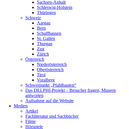
Sachsen-Anhalt
Schleswig-Holstein
Thüringen
Schweiz
Aargau
Bern
Schaffhausen
St. Gallen
Thurgau
Zug
Zürich
Österreich
Niederösterreich
Oberösterreich
Tirol
Voralberg
Schwerpunkt „Pfahlbauten“
Das DELPHI-Projekt – Besucher fragen, Museen
antworten
Aufnahme auf die Website
Medien
Artikel
Fachliteratur und Sachbücher
Filme
Hörspiele