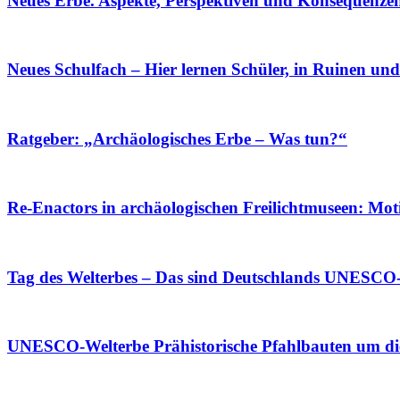
Neues Erbe. Aspekte, Perspektiven und Konsequenzen 
Neues Schulfach – Hier lernen Schüler, in Ruinen und
Ratgeber: „Archäologisches Erbe – Was tun?“
Re-Enactors in archäologischen Freilichtmuseen: Mot
Tag des Welterbes – Das sind Deutschlands UNESCO
UNESCO-Welterbe Prähistorische Pfahlbauten um d