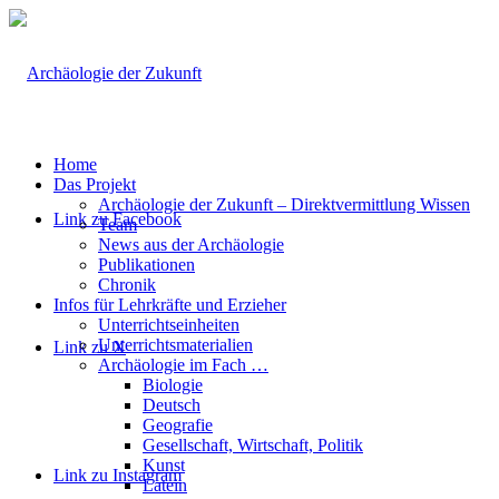
Home
Das Projekt
Archäologie der Zukunft – Direktvermittlung Wissen
Link zu Facebook
Team
News aus der Archäologie
Publikationen
Chronik
Infos für Lehrkräfte und Erzieher
Unterrichtseinheiten
Unterrichtsmaterialien
Link zu X
Archäologie im Fach …
Biologie
Deutsch
Geografie
Gesellschaft, Wirtschaft, Politik
Kunst
Link zu Instagram
Latein