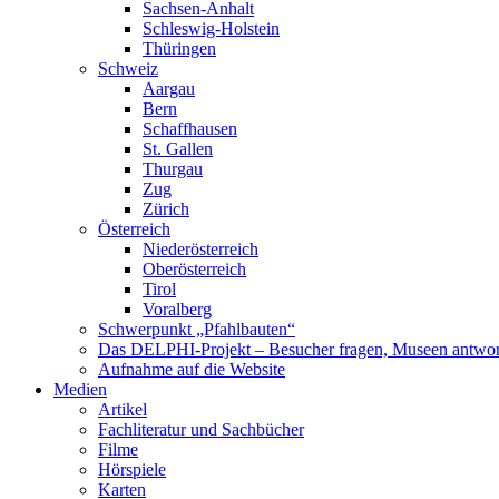
Sachsen-Anhalt
Schleswig-Holstein
Thüringen
Schweiz
Aargau
Bern
Schaffhausen
St. Gallen
Thurgau
Zug
Zürich
Österreich
Niederösterreich
Oberösterreich
Tirol
Voralberg
Schwerpunkt „Pfahlbauten“
Das DELPHI-Projekt – Besucher fragen, Museen antwor
Aufnahme auf die Website
Medien
Artikel
Fachliteratur und Sachbücher
Filme
Hörspiele
Karten