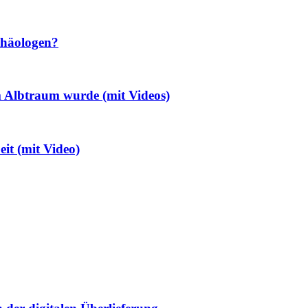
chäologen?
m Albtraum wurde (mit Videos)
eit (mit Video)