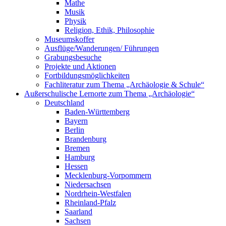
Mathe
Musik
Physik
Religion, Ethik, Philosophie
Museumskoffer
Ausflüge/Wanderungen/ Führungen
Grabungsbesuche
Projekte und Aktionen
Fortbildungsmöglichkeiten
Fachliteratur zum Thema „Archäologie & Schule“
Außerschulische Lernorte zum Thema „Archäologie“
Deutschland
Baden-Württemberg
Bayern
Berlin
Brandenburg
Bremen
Hamburg
Hessen
Mecklenburg-Vorpommern
Niedersachsen
Nordrhein-Westfalen
Rheinland-Pfalz
Saarland
Sachsen