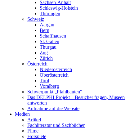
Sachsen-Anhalt
Schleswig-Holstein
Thüringen
Schweiz
Aargau
Bern
Schaffhausen
St. Gallen
Thurgau
Zug
Zürich
Österreich
Niederösterreich
Oberösterreich
Tirol
Voralberg
Schwerpunkt „Pfahlbauten“
Das DELPHI-Projekt – Besucher fragen, Museen
antworten
Aufnahme auf die Website
Medien
Artikel
Fachliteratur und Sachbücher
Filme
Hörspiele