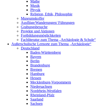
Mathe
Musik
Physik
Religion, Ethik, Philosophie
Museumskoffer
Ausflüge/Wanderungen/ Führungen
Grabungsbesuche
Projekte und Aktionen
Fortbildungsmöglichkeiten
Fachliteratur zum Thema „Archäologie & Schule“
Außerschulische Lernorte zum Thema „Archäologie“
Deutschland
Baden-Württemberg
Bayern
Berlin
Brandenburg
Bremen
Hamburg
Hessen
Mecklenburg-Vorpommern
Niedersachsen
Nordrhein-Westfalen
Rheinland-Pfalz
Saarland
Sachsen