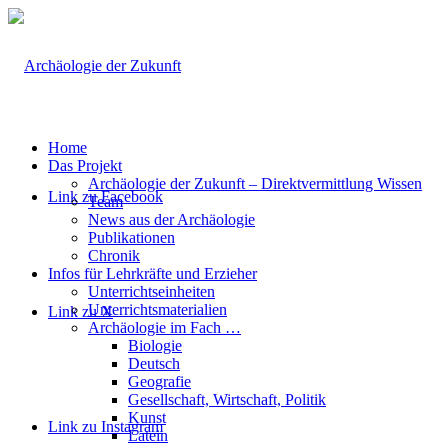
Home
Das Projekt
Archäologie der Zukunft – Direktvermittlung Wissen
Link zu Facebook
Team
News aus der Archäologie
Publikationen
Chronik
Infos für Lehrkräfte und Erzieher
Unterrichtseinheiten
Unterrichtsmaterialien
Link zu X
Archäologie im Fach …
Biologie
Deutsch
Geografie
Gesellschaft, Wirtschaft, Politik
Kunst
Link zu Instagram
Latein