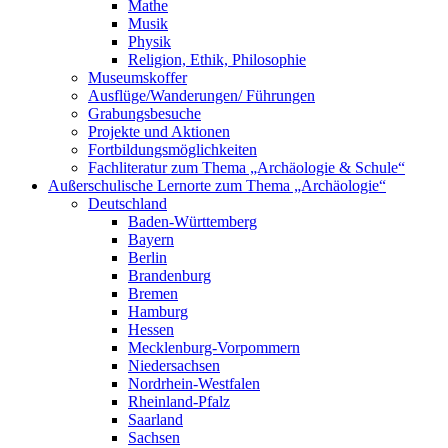
Mathe
Musik
Physik
Religion, Ethik, Philosophie
Museumskoffer
Ausflüge/Wanderungen/ Führungen
Grabungsbesuche
Projekte und Aktionen
Fortbildungsmöglichkeiten
Fachliteratur zum Thema „Archäologie & Schule“
Außerschulische Lernorte zum Thema „Archäologie“
Deutschland
Baden-Württemberg
Bayern
Berlin
Brandenburg
Bremen
Hamburg
Hessen
Mecklenburg-Vorpommern
Niedersachsen
Nordrhein-Westfalen
Rheinland-Pfalz
Saarland
Sachsen