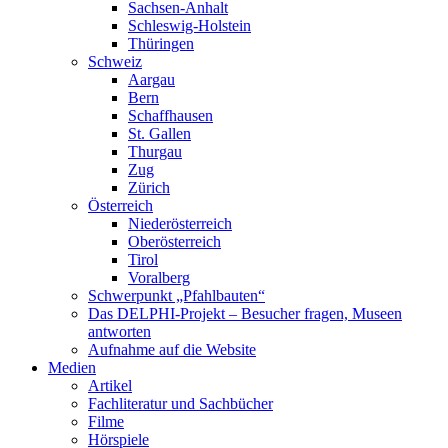
Sachsen-Anhalt
Schleswig-Holstein
Thüringen
Schweiz
Aargau
Bern
Schaffhausen
St. Gallen
Thurgau
Zug
Zürich
Österreich
Niederösterreich
Oberösterreich
Tirol
Voralberg
Schwerpunkt „Pfahlbauten“
Das DELPHI-Projekt – Besucher fragen, Museen
antworten
Aufnahme auf die Website
Medien
Artikel
Fachliteratur und Sachbücher
Filme
Hörspiele