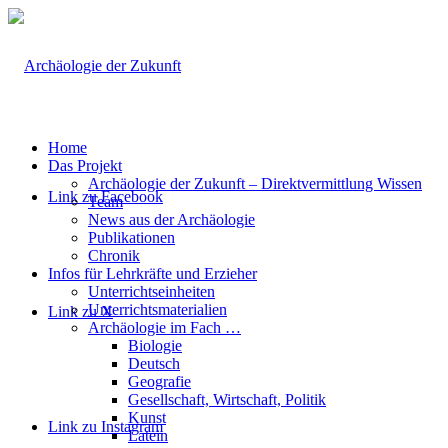
Home
Das Projekt
Archäologie der Zukunft – Direktvermittlung Wissen
Link zu Facebook
Team
News aus der Archäologie
Publikationen
Chronik
Infos für Lehrkräfte und Erzieher
Unterrichtseinheiten
Unterrichtsmaterialien
Link zu X
Archäologie im Fach …
Biologie
Deutsch
Geografie
Gesellschaft, Wirtschaft, Politik
Kunst
Link zu Instagram
Latein