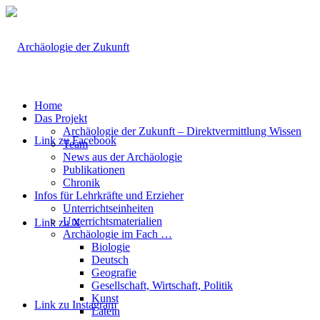
Home
Das Projekt
Archäologie der Zukunft – Direktvermittlung Wissen
Link zu Facebook
Team
News aus der Archäologie
Publikationen
Chronik
Infos für Lehrkräfte und Erzieher
Unterrichtseinheiten
Unterrichtsmaterialien
Link zu X
Archäologie im Fach …
Biologie
Deutsch
Geografie
Gesellschaft, Wirtschaft, Politik
Kunst
Link zu Instagram
Latein