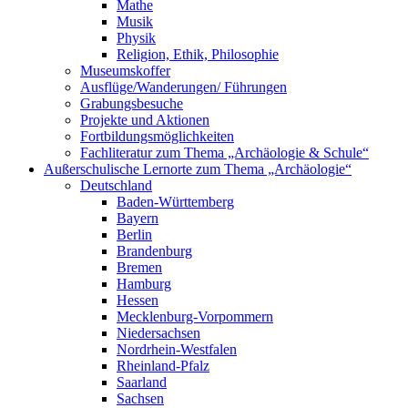
Mathe
Musik
Physik
Religion, Ethik, Philosophie
Museumskoffer
Ausflüge/Wanderungen/ Führungen
Grabungsbesuche
Projekte und Aktionen
Fortbildungsmöglichkeiten
Fachliteratur zum Thema „Archäologie & Schule“
Außerschulische Lernorte zum Thema „Archäologie“
Deutschland
Baden-Württemberg
Bayern
Berlin
Brandenburg
Bremen
Hamburg
Hessen
Mecklenburg-Vorpommern
Niedersachsen
Nordrhein-Westfalen
Rheinland-Pfalz
Saarland
Sachsen