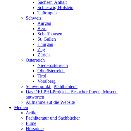
Sachsen-Anhalt
Schleswig-Holstein
Thüringen
Schweiz
Aargau
Bern
Schaffhausen
St. Gallen
Thurgau
Zug
Zürich
Österreich
Niederösterreich
Oberösterreich
Tirol
Voralberg
Schwerpunkt „Pfahlbauten“
Das DELPHI-Projekt – Besucher fragen, Museen
antworten
Aufnahme auf die Website
Medien
Artikel
Fachliteratur und Sachbücher
Filme
Hörspiele