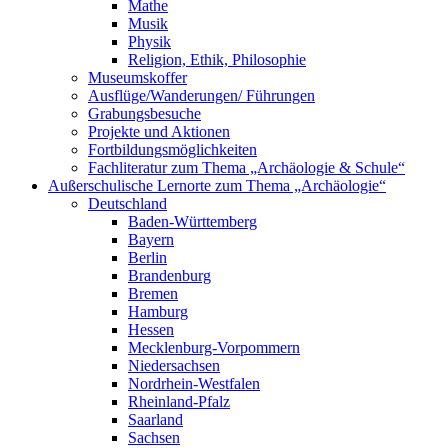
Mathe
Musik
Physik
Religion, Ethik, Philosophie
Museumskoffer
Ausflüge/Wanderungen/ Führungen
Grabungsbesuche
Projekte und Aktionen
Fortbildungsmöglichkeiten
Fachliteratur zum Thema „Archäologie & Schule“
Außerschulische Lernorte zum Thema „Archäologie“
Deutschland
Baden-Württemberg
Bayern
Berlin
Brandenburg
Bremen
Hamburg
Hessen
Mecklenburg-Vorpommern
Niedersachsen
Nordrhein-Westfalen
Rheinland-Pfalz
Saarland
Sachsen