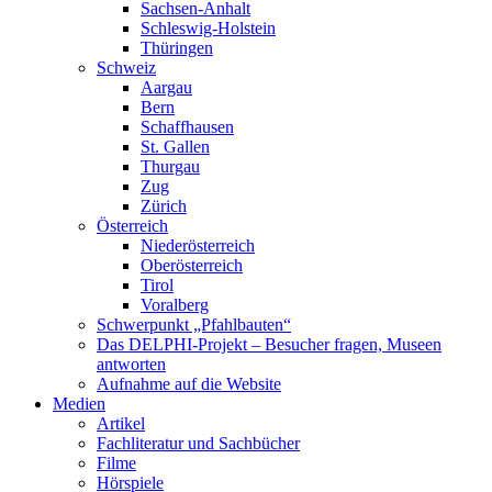
Sachsen-Anhalt
Schleswig-Holstein
Thüringen
Schweiz
Aargau
Bern
Schaffhausen
St. Gallen
Thurgau
Zug
Zürich
Österreich
Niederösterreich
Oberösterreich
Tirol
Voralberg
Schwerpunkt „Pfahlbauten“
Das DELPHI-Projekt – Besucher fragen, Museen
antworten
Aufnahme auf die Website
Medien
Artikel
Fachliteratur und Sachbücher
Filme
Hörspiele