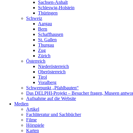
Sachsen-Anhalt
Schleswig-Holstein
Thüringen
Schweiz
Aargau
Bern
Schaffhausen
St. Gallen
Thurgau
Zug
Zürich
Österreich
Niederösterreich
Oberösterreich
Tirol
Voralberg
Schwerpunkt „Pfahlbauten“
Das DELPHI-Projekt – Besucher fragen, Museen antwor
Aufnahme auf die Website
Medien
Artikel
Fachliteratur und Sachbücher
Filme
Hörspiele
Karten