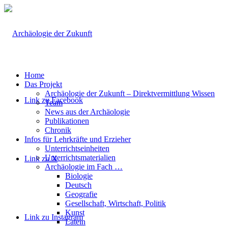
Home
Das Projekt
Archäologie der Zukunft – Direktvermittlung Wissen
Link zu Facebook
Team
News aus der Archäologie
Publikationen
Chronik
Infos für Lehrkräfte und Erzieher
Unterrichtseinheiten
Unterrichtsmaterialien
Link zu X
Archäologie im Fach …
Biologie
Deutsch
Geografie
Gesellschaft, Wirtschaft, Politik
Kunst
Link zu Instagram
Latein