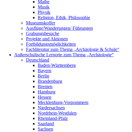
Mathe
Musik
Physik
Religion, Ethik, Philosophie
Museumskoffer
Ausflüge/Wanderungen/ Führungen
Grabungsbesuche
Projekte und Aktionen
Fortbildungsmöglichkeiten
Fachliteratur zum Thema „Archäologie & Schule“
Außerschulische Lernorte zum Thema „Archäologie“
Deutschland
Baden-Württemberg
Bayern
Berlin
Brandenburg
Bremen
Hamburg
Hessen
Mecklenburg-Vorpommern
Niedersachsen
Nordrhein-Westfalen
Rheinland-Pfalz
Saarland
Sachsen