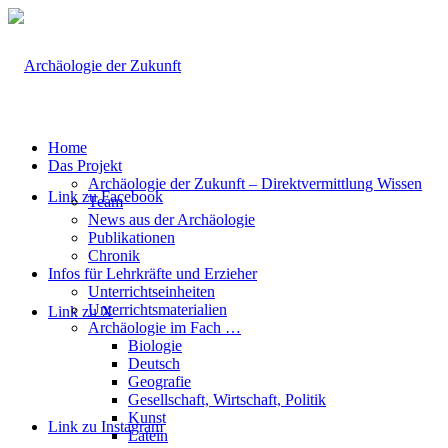
Home
Das Projekt
Archäologie der Zukunft – Direktvermittlung Wissen
Link zu Facebook
Team
News aus der Archäologie
Publikationen
Chronik
Infos für Lehrkräfte und Erzieher
Unterrichtseinheiten
Unterrichtsmaterialien
Link zu X
Archäologie im Fach …
Biologie
Deutsch
Geografie
Gesellschaft, Wirtschaft, Politik
Kunst
Link zu Instagram
Latein