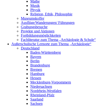
Mathe
Musik
Physik
Religion, Ethik, Philosophie
Museumskoffer
Ausflüge/Wanderungen/ Führungen
Grabungsbesuche
Projekte und Aktionen
Fortbildungsmöglichkeiten
Fachliteratur zum Thema „Archäologie & Schule“
Außerschulische Lernorte zum Thema „Archäologie“
Deutschland
Baden-Württemberg
Bayern
Berlin
Brandenburg
Bremen
Hamburg
Hessen
Mecklenburg-Vorpommern
Niedersachsen
Nordrhein-Westfalen
Rheinland-Pfalz
Saarland
Sachsen