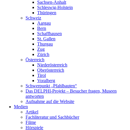
Sachsen-Anhalt
Schleswig-Holstein
Thüringen
Schweiz
Aargau
Bern
Schaffhausen
St. Gallen
Thurgau
Zug
Zürich
Österreich
Niederösterreich
Oberösterreich
Tirol
Voralberg
Schwerpunkt „Pfahlbauten“
Das DELPHI-Projekt – Besucher fragen, Museen
antworten
Aufnahme auf die Website
Medien
Artikel
Fachliteratur und Sachbücher
Filme
Hörspiele