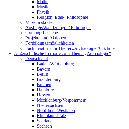
Mathe
Musik
Physik
Religion, Ethik, Philosophie
Museumskoffer
Ausflüge/Wanderungen/ Führungen
Grabungsbesuche
Projekte und Aktionen
Fortbildungsmöglichkeiten
Fachliteratur zum Thema „Archäologie & Schule“
Außerschulische Lernorte zum Thema „Archäologie“
Deutschland
Baden-Württemberg
Bayern
Berlin
Brandenburg
Bremen
Hamburg
Hessen
Mecklenburg-Vorpommern
Niedersachsen
Nordrhein-Westfalen
Rheinland-Pfalz
Saarland
Sachsen