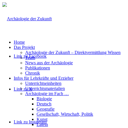
Home
Das Projekt
Archäologie der Zukunft – Direktvermittlung Wissen
Link zu Facebook
Team
News aus der Archäologie
Publikationen
Chronik
Infos für Lehrkräfte und Erzieher
Unterrichtseinheiten
Unterrichtsmaterialien
Link zu X
Archäologie im Fach …
Biologie
Deutsch
Geografie
Gesellschaft, Wirtschaft, Politik
Kunst
Link zu Instagram
Latein