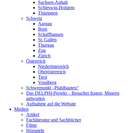
Sachsen-Anhalt
Schleswig-Holstein
Thüringen
Schweiz
Aargau
Bern
Schaffhausen
St. Gallen
Thurgau
Zug
Zürich
Österreich
Niederösterreich
Oberösterreich
Tirol
Voralberg
Schwerpunkt „Pfahlbauten“
Das DELPHI-Projekt – Besucher fragen, Museen
antworten
Aufnahme auf die Website
Medien
Artikel
Fachliteratur und Sachbücher
Filme
Hörspiele