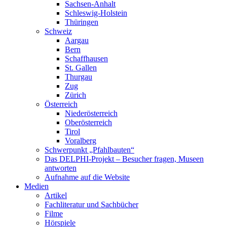
Sachsen-Anhalt
Schleswig-Holstein
Thüringen
Schweiz
Aargau
Bern
Schaffhausen
St. Gallen
Thurgau
Zug
Zürich
Österreich
Niederösterreich
Oberösterreich
Tirol
Voralberg
Schwerpunkt „Pfahlbauten“
Das DELPHI-Projekt – Besucher fragen, Museen
antworten
Aufnahme auf die Website
Medien
Artikel
Fachliteratur und Sachbücher
Filme
Hörspiele