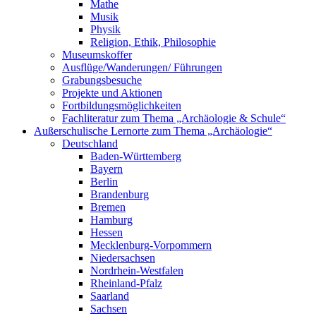
Mathe
Musik
Physik
Religion, Ethik, Philosophie
Museumskoffer
Ausflüge/Wanderungen/ Führungen
Grabungsbesuche
Projekte und Aktionen
Fortbildungsmöglichkeiten
Fachliteratur zum Thema „Archäologie & Schule“
Außerschulische Lernorte zum Thema „Archäologie“
Deutschland
Baden-Württemberg
Bayern
Berlin
Brandenburg
Bremen
Hamburg
Hessen
Mecklenburg-Vorpommern
Niedersachsen
Nordrhein-Westfalen
Rheinland-Pfalz
Saarland
Sachsen