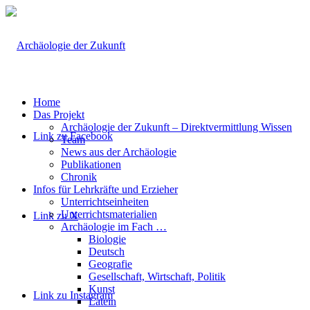
Home
Das Projekt
Archäologie der Zukunft – Direktvermittlung Wissen
Link zu Facebook
Team
News aus der Archäologie
Publikationen
Chronik
Infos für Lehrkräfte und Erzieher
Unterrichtseinheiten
Unterrichtsmaterialien
Link zu X
Archäologie im Fach …
Biologie
Deutsch
Geografie
Gesellschaft, Wirtschaft, Politik
Kunst
Link zu Instagram
Latein