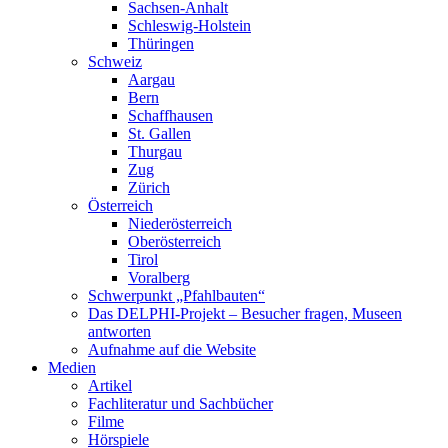
Sachsen-Anhalt
Schleswig-Holstein
Thüringen
Schweiz
Aargau
Bern
Schaffhausen
St. Gallen
Thurgau
Zug
Zürich
Österreich
Niederösterreich
Oberösterreich
Tirol
Voralberg
Schwerpunkt „Pfahlbauten“
Das DELPHI-Projekt – Besucher fragen, Museen
antworten
Aufnahme auf die Website
Medien
Artikel
Fachliteratur und Sachbücher
Filme
Hörspiele