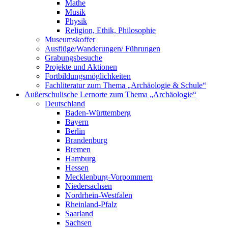
Mathe
Musik
Physik
Religion, Ethik, Philosophie
Museumskoffer
Ausflüge/Wanderungen/ Führungen
Grabungsbesuche
Projekte und Aktionen
Fortbildungsmöglichkeiten
Fachliteratur zum Thema „Archäologie & Schule“
Außerschulische Lernorte zum Thema „Archäologie“
Deutschland
Baden-Württemberg
Bayern
Berlin
Brandenburg
Bremen
Hamburg
Hessen
Mecklenburg-Vorpommern
Niedersachsen
Nordrhein-Westfalen
Rheinland-Pfalz
Saarland
Sachsen