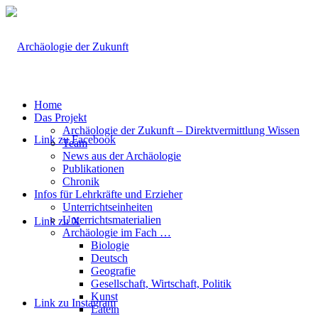
Home
Das Projekt
Archäologie der Zukunft – Direktvermittlung Wissen
Link zu Facebook
Team
News aus der Archäologie
Publikationen
Chronik
Infos für Lehrkräfte und Erzieher
Unterrichtseinheiten
Unterrichtsmaterialien
Link zu X
Archäologie im Fach …
Biologie
Deutsch
Geografie
Gesellschaft, Wirtschaft, Politik
Kunst
Link zu Instagram
Latein