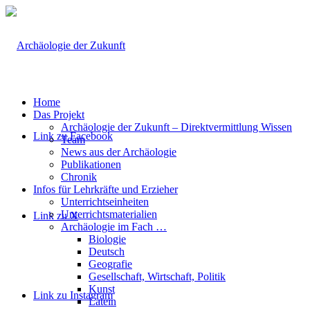
Home
Das Projekt
Archäologie der Zukunft – Direktvermittlung Wissen
Link zu Facebook
Team
News aus der Archäologie
Publikationen
Chronik
Infos für Lehrkräfte und Erzieher
Unterrichtseinheiten
Unterrichtsmaterialien
Link zu X
Archäologie im Fach …
Biologie
Deutsch
Geografie
Gesellschaft, Wirtschaft, Politik
Kunst
Link zu Instagram
Latein