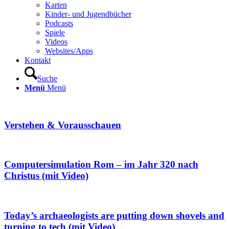
Karten
Kinder- und Jugendbücher
Podcasts
Spiele
Videos
Websites/Apps
Kontakt
Suche
Menü
Menü
Verstehen & Vorausschauen
Computersimulation Rom – im Jahr 320 nach
Christus (mit Video)
Today’s archaeologists are putting down shovels and
turning to tech (mit Video)