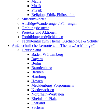
Mathe
Musik
Physik
Religion, Ethik, Philosophie
Museumskoffer
Ausflüge/Wanderungen/ Führungen
Grabungsbesuche
Projekte und Aktionen
Fortbildungsmöglichkeiten
Fachliteratur zum Thema „Archäologie & Schule“
Außerschulische Lernorte zum Thema „Archäologie“
Deutschland
Baden-Württemberg
Bayern
Berlin
Brandenburg
Bremen
Hamburg
Hessen
Mecklenburg-Vorpommern
Niedersachsen
Nordrhein-Westfalen
Rheinland-Pfalz
Saarland
Sachsen