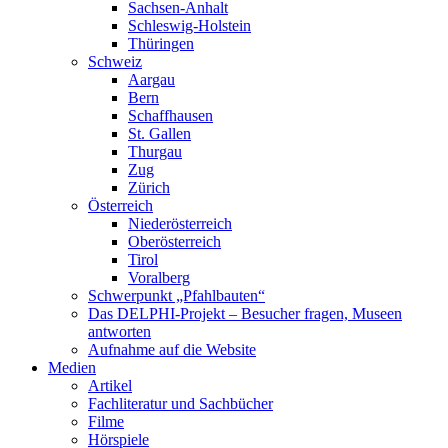
Sachsen-Anhalt
Schleswig-Holstein
Thüringen
Schweiz
Aargau
Bern
Schaffhausen
St. Gallen
Thurgau
Zug
Zürich
Österreich
Niederösterreich
Oberösterreich
Tirol
Voralberg
Schwerpunkt „Pfahlbauten“
Das DELPHI-Projekt – Besucher fragen, Museen
antworten
Aufnahme auf die Website
Medien
Artikel
Fachliteratur und Sachbücher
Filme
Hörspiele