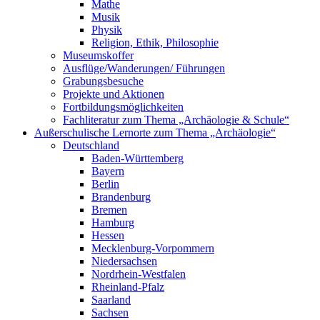
Mathe
Musik
Physik
Religion, Ethik, Philosophie
Museumskoffer
Ausflüge/Wanderungen/ Führungen
Grabungsbesuche
Projekte und Aktionen
Fortbildungsmöglichkeiten
Fachliteratur zum Thema „Archäologie & Schule“
Außerschulische Lernorte zum Thema „Archäologie“
Deutschland
Baden-Württemberg
Bayern
Berlin
Brandenburg
Bremen
Hamburg
Hessen
Mecklenburg-Vorpommern
Niedersachsen
Nordrhein-Westfalen
Rheinland-Pfalz
Saarland
Sachsen