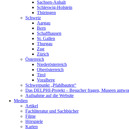
Sachsen-Anhalt
Schleswig-Holstein
Thüringen
Schweiz
Aargau
Bern
Schaffhausen
St. Gallen
Thurgau
Zug
Zürich
Österreich
Niederösterreich
Oberösterreich
Tirol
Voralberg
Schwerpunkt „Pfahlbauten“
Das DELPHI-Projekt – Besucher fragen, Museen antwor
Aufnahme auf die Website
Medien
Artikel
Fachliteratur und Sachbücher
Filme
Hörspiele
Karten