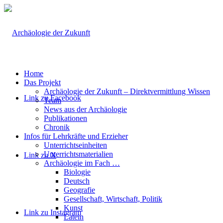
Home
Das Projekt
Archäologie der Zukunft – Direktvermittlung Wissen
Link zu Facebook
Team
News aus der Archäologie
Publikationen
Chronik
Infos für Lehrkräfte und Erzieher
Unterrichtseinheiten
Unterrichtsmaterialien
Link zu X
Archäologie im Fach …
Biologie
Deutsch
Geografie
Gesellschaft, Wirtschaft, Politik
Kunst
Link zu Instagram
Latein