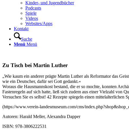
Kinder- und Jugendbücher
Podcasts
Spiele
Videos
Websites/Apps
Kontakt
Suche
Menü
Menü
Zu Tisch bei Martin Luther
„Wie kaum ein anderer prägte Martin Luther als Reformator das Geist
wie ein Deutscher, dafür sei Gott gedankt.«
Woraus die Hausmannskost bestand, die er so mochte, konnten Archäol
Fastenregeln auf sich hatte, ließ sich zudem aus einer Vielzahl von Qu
Versuchen Sie es selbst! 42 Rezepte spiegeln einen mittelalterliche
(https://www.verein-landesmuseum.com/cms/index.php?shop&shop_
Autoren:
Harald Meller
, Alexandra Dapper
ISBN: 978-3806222531