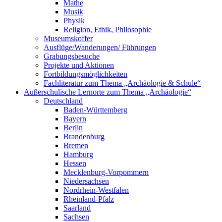
Mathe
Musik
Physik
Religion, Ethik, Philosophie
Museumskoffer
Ausflüge/Wanderungen/ Führungen
Grabungsbesuche
Projekte und Aktionen
Fortbildungsmöglichkeiten
Fachliteratur zum Thema „Archäologie & Schule“
Außerschulische Lernorte zum Thema „Archäologie“
Deutschland
Baden-Württemberg
Bayern
Berlin
Brandenburg
Bremen
Hamburg
Hessen
Mecklenburg-Vorpommern
Niedersachsen
Nordrhein-Westfalen
Rheinland-Pfalz
Saarland
Sachsen