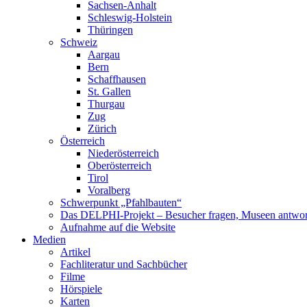
Sachsen-Anhalt
Schleswig-Holstein
Thüringen
Schweiz
Aargau
Bern
Schaffhausen
St. Gallen
Thurgau
Zug
Zürich
Österreich
Niederösterreich
Oberösterreich
Tirol
Voralberg
Schwerpunkt „Pfahlbauten“
Das DELPHI-Projekt – Besucher fragen, Museen antwor
Aufnahme auf die Website
Medien
Artikel
Fachliteratur und Sachbücher
Filme
Hörspiele
Karten