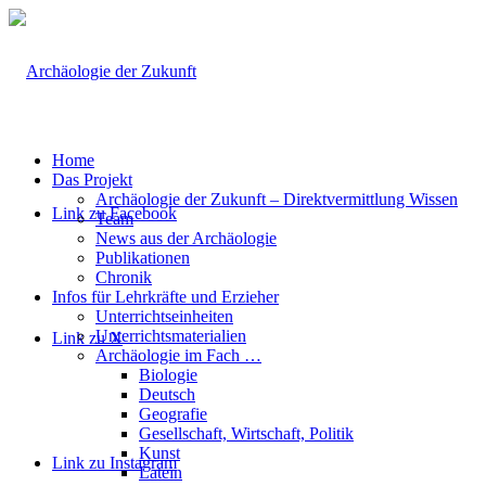
Home
Das Projekt
Archäologie der Zukunft – Direktvermittlung Wissen
Link zu Facebook
Team
News aus der Archäologie
Publikationen
Chronik
Infos für Lehrkräfte und Erzieher
Unterrichtseinheiten
Unterrichtsmaterialien
Link zu X
Archäologie im Fach …
Biologie
Deutsch
Geografie
Gesellschaft, Wirtschaft, Politik
Kunst
Link zu Instagram
Latein