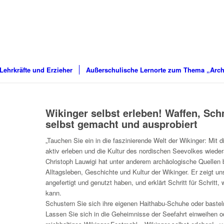
 Lehrkräfte und Erzieher
Außerschulische Lernorte zum Thema „Arch
Wikinger selbst erleben! Waffen, Sc
selbst gemacht und ausprobiert
„Tauchen Sie ein in die faszinierende Welt der Wikinger: Mi
aktiv erleben und die Kultur des nordischen Seevolkes wieder
Christoph Lauwigi hat unter anderem archäologische Quellen be
Alltagsleben, Geschichte und Kultur der Wikinger. Er zeigt un
angefertigt und genutzt haben, und erklärt Schritt für Schritt
kann.
Schustern Sie sich ihre eigenen Haithabu-Schuhe oder basteln
Lassen Sie sich in die Geheimnisse der Seefahrt einweihen od