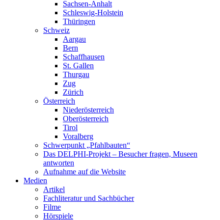
Sachsen-Anhalt
Schleswig-Holstein
Thüringen
Schweiz
Aargau
Bern
Schaffhausen
St. Gallen
Thurgau
Zug
Zürich
Österreich
Niederösterreich
Oberösterreich
Tirol
Voralberg
Schwerpunkt „Pfahlbauten“
Das DELPHI-Projekt – Besucher fragen, Museen
antworten
Aufnahme auf die Website
Medien
Artikel
Fachliteratur und Sachbücher
Filme
Hörspiele