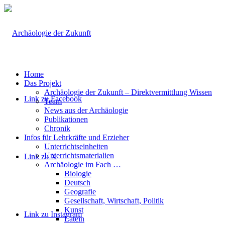
Home
Das Projekt
Archäologie der Zukunft – Direktvermittlung Wissen
Link zu Facebook
Team
News aus der Archäologie
Publikationen
Chronik
Infos für Lehrkräfte und Erzieher
Unterrichtseinheiten
Unterrichtsmaterialien
Link zu X
Archäologie im Fach …
Biologie
Deutsch
Geografie
Gesellschaft, Wirtschaft, Politik
Kunst
Link zu Instagram
Latein