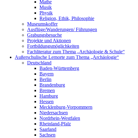
Mathe
Musik
Physik
Religion, Ethik, Philosophie
Museumskoffer
Ausflüge/Wanderungen/ Führungen
Grabungsbesuche
Projekte und Aktionen
Fortbildungsmöglichkeiten
Fachliteratur zum Thema „Archäologie & Schule“
Außerschulische Lernorte zum Thema „Archäologie“
Deutschland
Baden-Württemberg
Bayern
Berlin
Brandenburg
Bremen
Hamburg
Hessen
Mecklenburg-Vorpommern
Niedersachsen
Nordrhein-Westfalen
Rheinland-Pfalz
Saarland
Sachsen