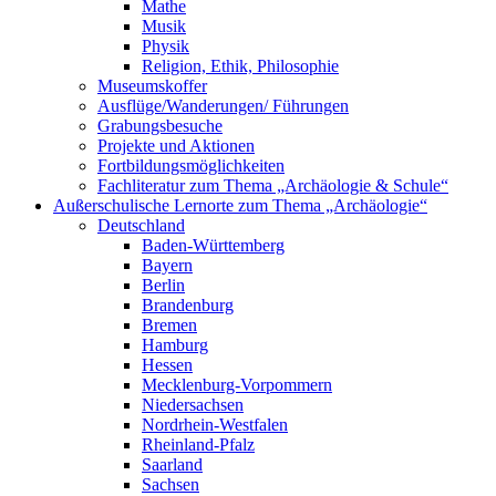
Mathe
Musik
Physik
Religion, Ethik, Philosophie
Museumskoffer
Ausflüge/Wanderungen/ Führungen
Grabungsbesuche
Projekte und Aktionen
Fortbildungsmöglichkeiten
Fachliteratur zum Thema „Archäologie & Schule“
Außerschulische Lernorte zum Thema „Archäologie“
Deutschland
Baden-Württemberg
Bayern
Berlin
Brandenburg
Bremen
Hamburg
Hessen
Mecklenburg-Vorpommern
Niedersachsen
Nordrhein-Westfalen
Rheinland-Pfalz
Saarland
Sachsen