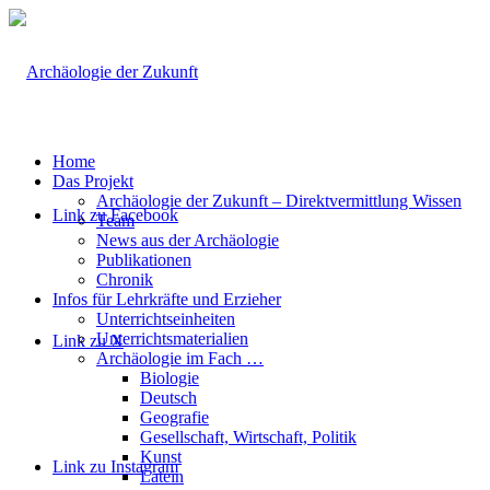
Home
Das Projekt
Archäologie der Zukunft – Direktvermittlung Wissen
Link zu Facebook
Team
News aus der Archäologie
Publikationen
Chronik
Infos für Lehrkräfte und Erzieher
Unterrichtseinheiten
Unterrichtsmaterialien
Link zu X
Archäologie im Fach …
Biologie
Deutsch
Geografie
Gesellschaft, Wirtschaft, Politik
Kunst
Link zu Instagram
Latein