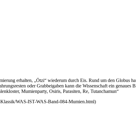
amierung erhalten, „Ötzi“ wiederum durch Eis. Rund um den Globus hat
ahrungsresten oder Grabbeigaben kann die Wissenschaft ein genaues B
nkloster, Mumienparty, Osiris, Parasiten, Re, Tutanchamun“
e-Klassik/WAS-IST-WAS-Band-084-Mumien.html)