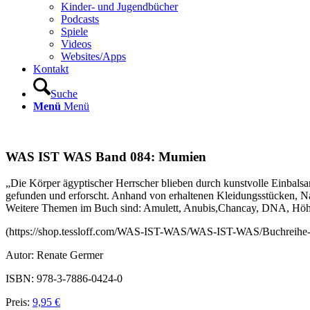
Kinder- und Jugendbücher
Podcasts
Spiele
Videos
Websites/Apps
Kontakt
Suche
Menü
Menü
WAS IST WAS Band 084: Mumien
„Die Körper ägyptischer Herrscher blieben durch kunstvolle Einbals
gefunden und erforscht. Anhand von erhaltenen Kleidungsstücken, N
Weitere Themen im Buch sind: Amulett, Anubis,Chancay, DNA, Höhle
(https://shop.tessloff.com/WAS-IST-WAS/WAS-IST-WAS/Buchreih
Autor: Renate Germer
ISBN: 978-3-7886-0424-0
Preis:
9,95 €