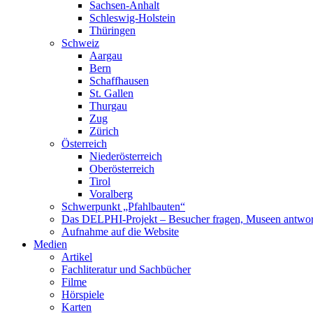
Sachsen-Anhalt
Schleswig-Holstein
Thüringen
Schweiz
Aargau
Bern
Schaffhausen
St. Gallen
Thurgau
Zug
Zürich
Österreich
Niederösterreich
Oberösterreich
Tirol
Voralberg
Schwerpunkt „Pfahlbauten“
Das DELPHI-Projekt – Besucher fragen, Museen antwor
Aufnahme auf die Website
Medien
Artikel
Fachliteratur und Sachbücher
Filme
Hörspiele
Karten