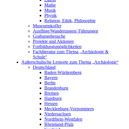
Mathe
Musik
Physik
Religion, Ethik, Philosophie
Museumskoffer
Ausflüge/Wanderungen/ Führungen
Grabungsbesuche
Projekte und Aktionen
Fortbildungsmöglichkeiten
Fachliteratur zum Thema „Archäologie &
Schule“
Außerschulische Lernorte zum Thema „Archäologie“
Deutschland
Baden-Württemberg
Bayern
Berlin
Brandenburg
Bremen
Hamburg
Hessen
Mecklenburg-Vorpommern
Niedersachsen
Nordrhein-Westfalen
Rheinland-Pfalz