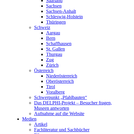
Saarland
Sachsen
Sachsen-Anhalt
Schleswig-Holstein
Thüringen
Schweiz
Aargau
Bern
Schaffhausen
St. Gallen
Thurgau
Zug
Zürich
Österreich
Niederösterreich
Oberösterreich
Tirol
Voralberg
Schwerpunkt „Pfahlbauten“
Das DELPHI-Projekt – Besucher fragen,
Museen antworten
Aufnahme auf die Website
Medien
Artikel
Fachliteratur und Sachbücher