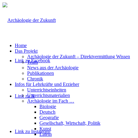
Home
Das Projekt
Archäologie der Zukunft – Direktvermittlung Wissen
Link zu Facebook
Team
News aus der Archäologie
Publikationen
Chronik
Infos für Lehrkräfte und Erzieher
Unterrichtseinheiten
Unterrichtsmaterialien
Link zu X
Archäologie im Fach …
Biologie
Deutsch
Geografie
Gesellschaft, Wirtschaft, Politik
Kunst
Link zu Instagram
Latein