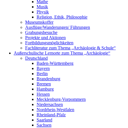
Mathe
Musik
Physik
Religion, Ethik, Philosophie
Museumskoffer
Ausflüge/Wanderungen/ Führungen
Grabungsbesuche
Projekte und Aktionen
Fortbildungsmöglichkeiten
Fachliteratur zum Thema „Archäologie & Schule“
Außerschulische Lernorte zum Thema „Archäologie“
Deutschland
Baden-Württemberg
Bayern
Berlin
Brandenburg
Bremen
Hamburg
Hessen
Mecklenburg-Vorpommern
Niedersachsen
Nordrhein-Westfalen
Rheinland-Pfalz
Saarland
Sachsen