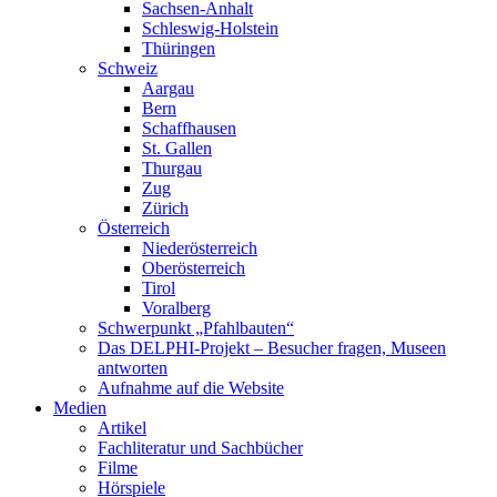
Sachsen-Anhalt
Schleswig-Holstein
Thüringen
Schweiz
Aargau
Bern
Schaffhausen
St. Gallen
Thurgau
Zug
Zürich
Österreich
Niederösterreich
Oberösterreich
Tirol
Voralberg
Schwerpunkt „Pfahlbauten“
Das DELPHI-Projekt – Besucher fragen, Museen
antworten
Aufnahme auf die Website
Medien
Artikel
Fachliteratur und Sachbücher
Filme
Hörspiele