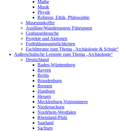
Mathe
Musik
Physik
Religion, Ethik, Philosophie
Museumskoffer
Ausflüge/Wanderungen/ Führungen
Grabungsbesuche
Projekte und Aktionen
Fortbildungsmöglichkeiten
Fachliteratur zum Thema „Archäologie & Schule“
Außerschulische Lernorte zum Thema „Archäologie“
Deutschland
Baden-Württemberg
Bayern
Berlin
Brandenburg
Bremen
Hamburg
Hessen
Mecklenburg-Vorpommern
Niedersachsen
Nordrhein-Westfalen
Rheinland-Pfalz
Saarland
Sachsen