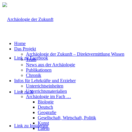
Home
Das Projekt
Archäologie der Zukunft – Direktvermittlung Wissen
Link zu Facebook
Team
News aus der Archäologie
Publikationen
Chronik
Infos für Lehrkräfte und Erzieher
Unterrichtseinheiten
Unterrichtsmaterialien
Link zu X
Archäologie im Fach …
Biologie
Deutsch
Geografie
Gesellschaft, Wirtschaft, Politik
Kunst
Link zu Instagram
Latein