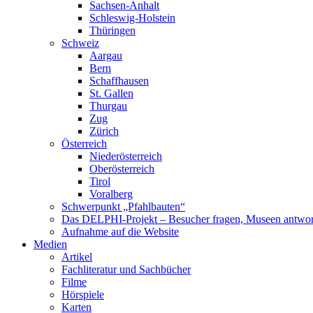
Sachsen-Anhalt
Schleswig-Holstein
Thüringen
Schweiz
Aargau
Bern
Schaffhausen
St. Gallen
Thurgau
Zug
Zürich
Österreich
Niederösterreich
Oberösterreich
Tirol
Voralberg
Schwerpunkt „Pfahlbauten“
Das DELPHI-Projekt – Besucher fragen, Museen antwor
Aufnahme auf die Website
Medien
Artikel
Fachliteratur und Sachbücher
Filme
Hörspiele
Karten