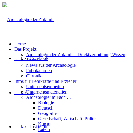
Home
Das Projekt
Archäologie der Zukunft – Direktvermittlung Wissen
Link zu Facebook
Team
News aus der Archäologie
Publikationen
Chronik
Infos für Lehrkräfte und Erzieher
Unterrichtseinheiten
Unterrichtsmaterialien
Link zu X
Archäologie im Fach …
Biologie
Deutsch
Geografie
Gesellschaft, Wirtschaft, Politik
Kunst
Link zu Instagram
Latein