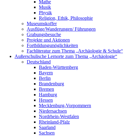
Mathe
Musik
Physik
Religion, Ethik, Philosophie
Museumskoffer
Ausflüge/Wanderungen/ Führungen
Grabungsbesuche
Projekte und Aktionen
Fortbildungsmöglichkeiten
Fachliteratur zum Thema „Archäologie & Schule“
Außerschulische Lernorte zum Thema „Archäologie“
Deutschland
Baden-Württemberg
Bayern
Berlin
Brandenburg
Bremen
Hamburg
Hessen
Mecklenburg-Vorpommern
Niedersachsen
Nordrhein-Westfalen
Rheinland-Pfalz
Saarland
Sachsen