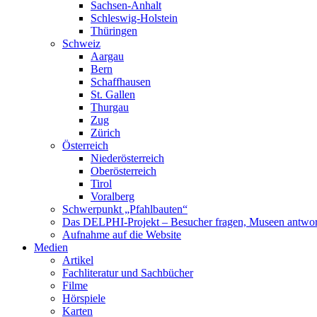
Sachsen-Anhalt
Schleswig-Holstein
Thüringen
Schweiz
Aargau
Bern
Schaffhausen
St. Gallen
Thurgau
Zug
Zürich
Österreich
Niederösterreich
Oberösterreich
Tirol
Voralberg
Schwerpunkt „Pfahlbauten“
Das DELPHI-Projekt – Besucher fragen, Museen antwor
Aufnahme auf die Website
Medien
Artikel
Fachliteratur und Sachbücher
Filme
Hörspiele
Karten