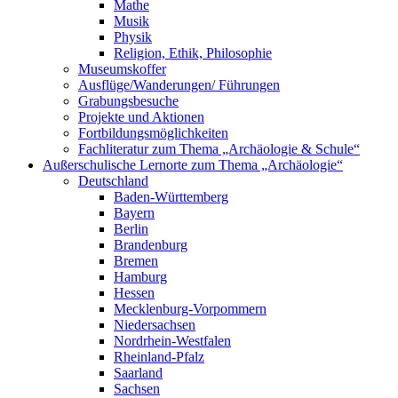
Mathe
Musik
Physik
Religion, Ethik, Philosophie
Museumskoffer
Ausflüge/Wanderungen/ Führungen
Grabungsbesuche
Projekte und Aktionen
Fortbildungsmöglichkeiten
Fachliteratur zum Thema „Archäologie & Schule“
Außerschulische Lernorte zum Thema „Archäologie“
Deutschland
Baden-Württemberg
Bayern
Berlin
Brandenburg
Bremen
Hamburg
Hessen
Mecklenburg-Vorpommern
Niedersachsen
Nordrhein-Westfalen
Rheinland-Pfalz
Saarland
Sachsen