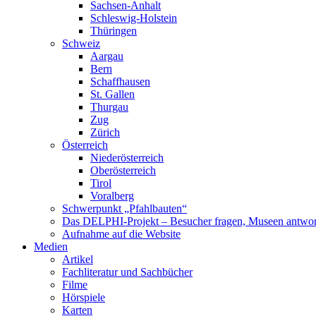
Sachsen-Anhalt
Schleswig-Holstein
Thüringen
Schweiz
Aargau
Bern
Schaffhausen
St. Gallen
Thurgau
Zug
Zürich
Österreich
Niederösterreich
Oberösterreich
Tirol
Voralberg
Schwerpunkt „Pfahlbauten“
Das DELPHI-Projekt – Besucher fragen, Museen antwor
Aufnahme auf die Website
Medien
Artikel
Fachliteratur und Sachbücher
Filme
Hörspiele
Karten