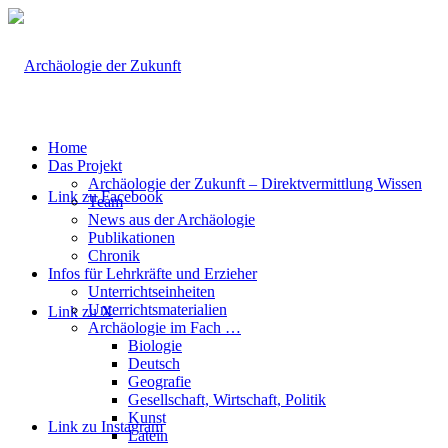
Home
Das Projekt
Archäologie der Zukunft – Direktvermittlung Wissen
Link zu Facebook
Team
News aus der Archäologie
Publikationen
Chronik
Infos für Lehrkräfte und Erzieher
Unterrichtseinheiten
Unterrichtsmaterialien
Link zu X
Archäologie im Fach …
Biologie
Deutsch
Geografie
Gesellschaft, Wirtschaft, Politik
Kunst
Link zu Instagram
Latein