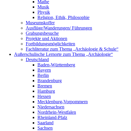
Mathe
Musik
Physik
Religion, Ethik, Philosophie
Museumskoffer
Ausflüge/Wanderungen/ Führungen
Grabungsbesuche
Projekte und Aktionen
Fortbildungsmöglichkeiten
Fachliteratur zum Thema „Archäologie & Schule“
Außerschulische Lernorte zum Thema „Archäologie“
Deutschland
Baden-Württemberg
Bayern
Berlin
Brandenburg
Bremen
Hamburg
Hessen
Mecklenburg-Vorpommern
Niedersachsen
Nordrhein-Westfalen
Rheinland-Pfalz
Saarland
Sachsen