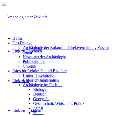
Home
Das Projekt
Archäologie der Zukunft – Direktvermittlung Wissen
Link zu Facebook
Team
News aus der Archäologie
Publikationen
Chronik
Infos für Lehrkräfte und Erzieher
Unterrichtseinheiten
Unterrichtsmaterialien
Link zu X
Archäologie im Fach …
Biologie
Deutsch
Geografie
Gesellschaft, Wirtschaft, Politik
Kunst
Link zu Instagram
Latein