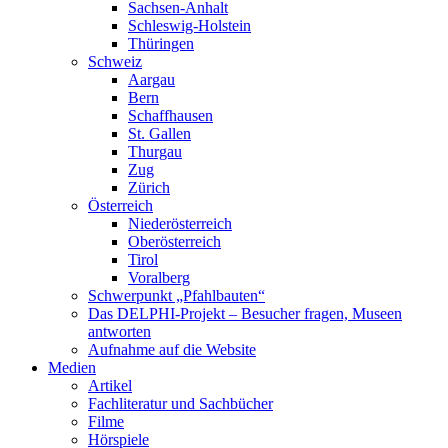
Sachsen-Anhalt
Schleswig-Holstein
Thüringen
Schweiz
Aargau
Bern
Schaffhausen
St. Gallen
Thurgau
Zug
Zürich
Österreich
Niederösterreich
Oberösterreich
Tirol
Voralberg
Schwerpunkt „Pfahlbauten“
Das DELPHI-Projekt – Besucher fragen, Museen
antworten
Aufnahme auf die Website
Medien
Artikel
Fachliteratur und Sachbücher
Filme
Hörspiele