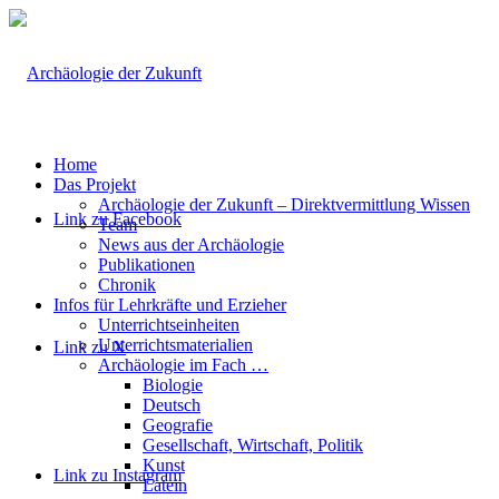
Home
Das Projekt
Archäologie der Zukunft – Direktvermittlung Wissen
Link zu Facebook
Team
News aus der Archäologie
Publikationen
Chronik
Infos für Lehrkräfte und Erzieher
Unterrichtseinheiten
Unterrichtsmaterialien
Link zu X
Archäologie im Fach …
Biologie
Deutsch
Geografie
Gesellschaft, Wirtschaft, Politik
Kunst
Link zu Instagram
Latein