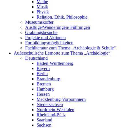
Mathe
Musik
Physik
Religion, Ethik, Philosophie
Museumskoffer
Ausflüge/Wanderungen/ Führungen
Grabungsbesuche
Projekte und Aktionen
Fortbildungsmöglichkeiten
Fachliteratur zum Thema „Archäologie & Schule“
Außerschulische Lernorte zum Thema „Archäologie“
Deutschland
Baden-Württemberg
Bayern
Berlin
Brandenburg
Bremen
Hamburg
Hessen
Mecklenburg-Vorpommern
Niedersachsen
Nordrhein-Westfalen
Rheinland-Pfalz
Saarland
Sachsen