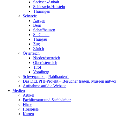
Sachsen-Anhalt
Schleswig-Holstein
Thüringen
Schweiz
Aargau
Bern
Schaffhausen
St. Gallen
Thurgau
Zug
Zürich
Österreich
Niederösterreich
Oberösterreich
Tirol
Voralberg
Schwerpunkt „Pfahlbauten“
Das DELPHI-Projekt – Besucher fragen, Museen antwor
Aufnahme auf die Website
Medien
Artikel
Fachliteratur und Sachbücher
Filme
Hörspiele
Karten