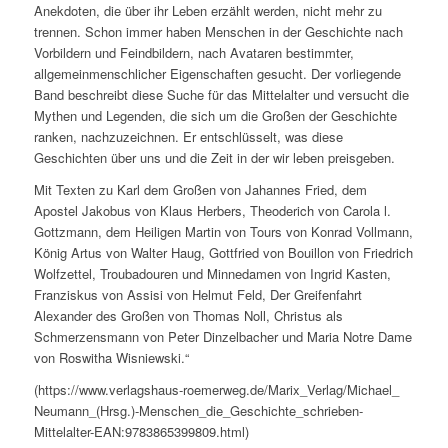
Anekdoten, die über ihr Leben erzählt werden, nicht mehr zu
trennen. Schon immer haben Menschen in der Geschichte nach
Vorbildern und Feindbildern, nach Avataren bestimmter,
allgemeinmenschlicher Eigenschaften gesucht. Der vorliegende
Band beschreibt diese Suche für das Mittelalter und versucht die
Mythen und Legenden, die sich um die Großen der Geschichte
ranken, nachzuzeichnen. Er entschlüsselt, was diese
Geschichten über uns und die Zeit in der wir leben preisgeben.
Mit Texten zu Karl dem Großen von Jahannes Fried, dem
Apostel Jakobus von Klaus Herbers, Theoderich von Carola l.
Gottzmann, dem Heiligen Martin von Tours von Konrad Vollmann,
König Artus von Walter Haug, Gottfried von Bouillon von Friedrich
Wolfzettel, Troubadouren und Minnedamen von Ingrid Kasten,
Franziskus von Assisi von Helmut Feld, Der Greifenfahrt
Alexander des Großen von Thomas Noll, Christus als
Schmerzensmann von Peter Dinzelbacher und Maria Notre Dame
von Roswitha Wisniewski.“
(https://www.verlagshaus-roemerweg.de/Marix_Verlag/Michael_
Neumann_(Hrsg.)-Menschen_die_Geschichte_schrieben-
Mittelalter-EAN:9783865399809.html)