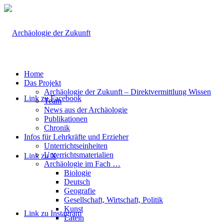
Home
Das Projekt
Archäologie der Zukunft – Direktvermittlung Wissen
Link zu Facebook
Team
News aus der Archäologie
Publikationen
Chronik
Infos für Lehrkräfte und Erzieher
Unterrichtseinheiten
Unterrichtsmaterialien
Link zu X
Archäologie im Fach …
Biologie
Deutsch
Geografie
Gesellschaft, Wirtschaft, Politik
Kunst
Link zu Instagram
Latein