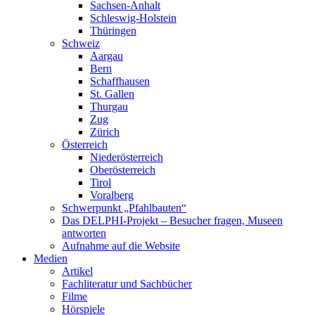
Sachsen-Anhalt
Schleswig-Holstein
Thüringen
Schweiz
Aargau
Bern
Schaffhausen
St. Gallen
Thurgau
Zug
Zürich
Österreich
Niederösterreich
Oberösterreich
Tirol
Voralberg
Schwerpunkt „Pfahlbauten“
Das DELPHI-Projekt – Besucher fragen, Museen
antworten
Aufnahme auf die Website
Medien
Artikel
Fachliteratur und Sachbücher
Filme
Hörspiele