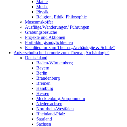
Mathe
Musik
Physik
Religion, Ethik, Philosophie
Museumskoffer
Ausflüge/Wanderungen/ Führungen
Grabungsbesuche
Projekte und Aktionen
Fortbildungsmöglichkeiten
Fachliteratur zum Thema „Archäologie & Schule“
Außerschulische Lernorte zum Thema „Archäologie“
Deutschland
Baden-Württemberg
Bayern
Berlin
Brandenburg
Bremen
Hamburg
Hessen
Mecklenburg-Vorpommern
Niedersachsen
Nordrhein-Westfalen
Rheinland-Pfalz
Saarland
Sachsen