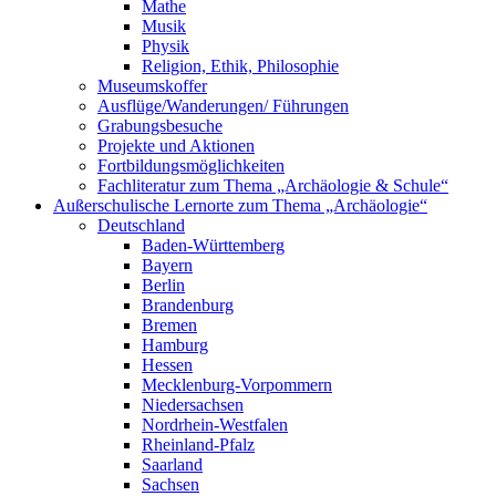
Mathe
Musik
Physik
Religion, Ethik, Philosophie
Museumskoffer
Ausflüge/Wanderungen/ Führungen
Grabungsbesuche
Projekte und Aktionen
Fortbildungsmöglichkeiten
Fachliteratur zum Thema „Archäologie & Schule“
Außerschulische Lernorte zum Thema „Archäologie“
Deutschland
Baden-Württemberg
Bayern
Berlin
Brandenburg
Bremen
Hamburg
Hessen
Mecklenburg-Vorpommern
Niedersachsen
Nordrhein-Westfalen
Rheinland-Pfalz
Saarland
Sachsen