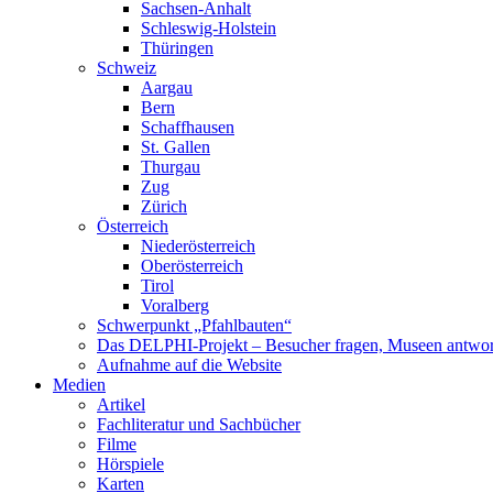
Sachsen-Anhalt
Schleswig-Holstein
Thüringen
Schweiz
Aargau
Bern
Schaffhausen
St. Gallen
Thurgau
Zug
Zürich
Österreich
Niederösterreich
Oberösterreich
Tirol
Voralberg
Schwerpunkt „Pfahlbauten“
Das DELPHI-Projekt – Besucher fragen, Museen antwor
Aufnahme auf die Website
Medien
Artikel
Fachliteratur und Sachbücher
Filme
Hörspiele
Karten