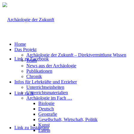
Home
Das Projekt
Archäologie der Zukunft – Direktvermittlung Wissen
Link zu Facebook
Team
News aus der Archäologie
Publikationen
Chronik
Infos für Lehrkräfte und Erzieher
Unterrichtseinheiten
Unterrichtsmaterialien
Link zu X
Archäologie im Fach …
Biologie
Deutsch
Geografie
Gesellschaft, Wirtschaft, Politik
Kunst
Link zu Instagram
Latein