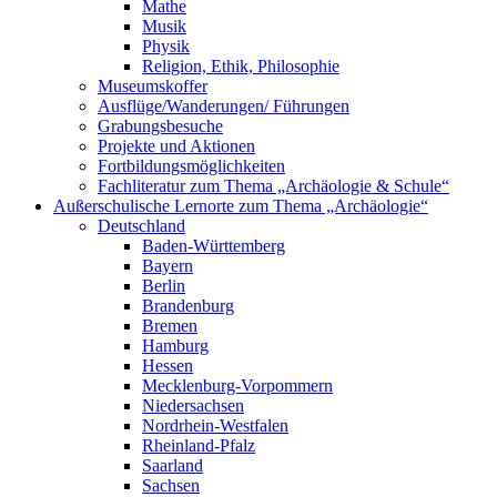
Mathe
Musik
Physik
Religion, Ethik, Philosophie
Museumskoffer
Ausflüge/Wanderungen/ Führungen
Grabungsbesuche
Projekte und Aktionen
Fortbildungsmöglichkeiten
Fachliteratur zum Thema „Archäologie & Schule“
Außerschulische Lernorte zum Thema „Archäologie“
Deutschland
Baden-Württemberg
Bayern
Berlin
Brandenburg
Bremen
Hamburg
Hessen
Mecklenburg-Vorpommern
Niedersachsen
Nordrhein-Westfalen
Rheinland-Pfalz
Saarland
Sachsen