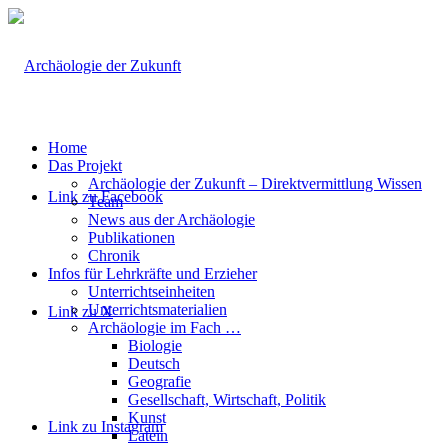
Home
Das Projekt
Archäologie der Zukunft – Direktvermittlung Wissen
Link zu Facebook
Team
News aus der Archäologie
Publikationen
Chronik
Infos für Lehrkräfte und Erzieher
Unterrichtseinheiten
Unterrichtsmaterialien
Link zu X
Archäologie im Fach …
Biologie
Deutsch
Geografie
Gesellschaft, Wirtschaft, Politik
Kunst
Link zu Instagram
Latein