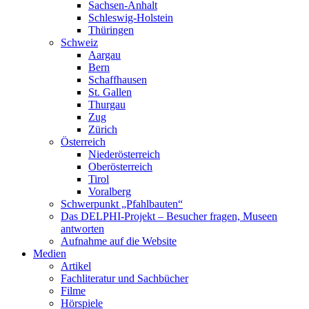
Sachsen-Anhalt
Schleswig-Holstein
Thüringen
Schweiz
Aargau
Bern
Schaffhausen
St. Gallen
Thurgau
Zug
Zürich
Österreich
Niederösterreich
Oberösterreich
Tirol
Voralberg
Schwerpunkt „Pfahlbauten“
Das DELPHI-Projekt – Besucher fragen, Museen
antworten
Aufnahme auf die Website
Medien
Artikel
Fachliteratur und Sachbücher
Filme
Hörspiele