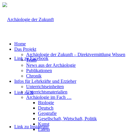
Home
Das Projekt
Archäologie der Zukunft – Direktvermittlung Wissen
Link zu Facebook
Team
News aus der Archäologie
Publikationen
Chronik
Infos für Lehrkräfte und Erzieher
Unterrichtseinheiten
Unterrichtsmaterialien
Link zu X
Archäologie im Fach …
Biologie
Deutsch
Geografie
Gesellschaft, Wirtschaft, Politik
Kunst
Link zu Instagram
Latein