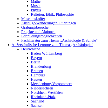
Mathe
Musik
Physik
Religion, Ethik, Philosophie
Museumskoffer
Ausflüge/Wanderungen/ Führungen
Grabungsbesuche
Projekte und Aktionen
Fortbildungsmöglichkeiten
Fachliteratur zum Thema „Archäologie & Schule“
Außerschulische Lernorte zum Thema „Archäologie“
Deutschland
Baden-Württemberg
Bayern
Berlin
Brandenburg
Bremen
Hamburg
Hessen
Mecklenburg-Vorpommern
Niedersachsen
Nordrhein-Westfalen
Rheinland-Pfalz
Saarland
Sachsen