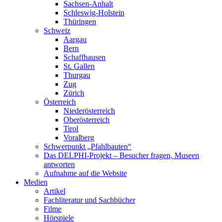
Sachsen-Anhalt
Schleswig-Holstein
Thüringen
Schweiz
Aargau
Bern
Schaffhausen
St. Gallen
Thurgau
Zug
Zürich
Österreich
Niederösterreich
Oberösterreich
Tirol
Voralberg
Schwerpunkt „Pfahlbauten“
Das DELPHI-Projekt – Besucher fragen, Museen
antworten
Aufnahme auf die Website
Medien
Artikel
Fachliteratur und Sachbücher
Filme
Hörspiele