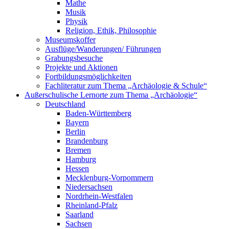
Mathe
Musik
Physik
Religion, Ethik, Philosophie
Museumskoffer
Ausflüge/Wanderungen/ Führungen
Grabungsbesuche
Projekte und Aktionen
Fortbildungsmöglichkeiten
Fachliteratur zum Thema „Archäologie & Schule“
Außerschulische Lernorte zum Thema „Archäologie“
Deutschland
Baden-Württemberg
Bayern
Berlin
Brandenburg
Bremen
Hamburg
Hessen
Mecklenburg-Vorpommern
Niedersachsen
Nordrhein-Westfalen
Rheinland-Pfalz
Saarland
Sachsen