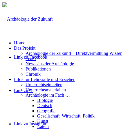
Home
Das Projekt
Archäologie der Zukunft – Direktvermittlung Wissen
Link zu Facebook
Team
News aus der Archäologie
Publikationen
Chronik
Infos für Lehrkräfte und Erzieher
Unterrichtseinheiten
Unterrichtsmaterialien
Link zu X
Archäologie im Fach …
Biologie
Deutsch
Geografie
Gesellschaft, Wirtschaft, Politik
Kunst
Link zu Instagram
Latein