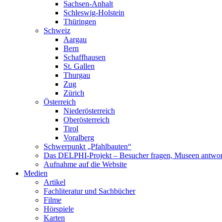
Sachsen-Anhalt
Schleswig-Holstein
Thüringen
Schweiz
Aargau
Bern
Schaffhausen
St. Gallen
Thurgau
Zug
Zürich
Österreich
Niederösterreich
Oberösterreich
Tirol
Voralberg
Schwerpunkt „Pfahlbauten“
Das DELPHI-Projekt – Besucher fragen, Museen antwor
Aufnahme auf die Website
Medien
Artikel
Fachliteratur und Sachbücher
Filme
Hörspiele
Karten